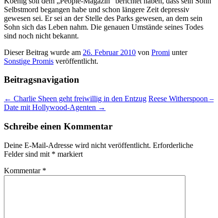
Koenig soll dem „People-Magazin“ berichtet haben, dass sein Sohn
Selbstmord begangen habe und schon längere Zeit depressiv
gewesen sei. Er sei an der Stelle des Parks gewesen, an dem sein
Sohn sich das Leben nahm. Die genauen Umstände seines Todes
sind noch nicht bekannt.
Dieser Beitrag wurde am
26. Februar 2010
von
Promi
unter
Sonstige Promis
veröffentlicht.
Beitragsnavigation
←
Charlie Sheen geht freiwillig in den Entzug
Reese Witherspoon –
Date mit Hollywood-Agenten
→
Schreibe einen Kommentar
Deine E-Mail-Adresse wird nicht veröffentlicht.
Erforderliche
Felder sind mit
*
markiert
Kommentar
*