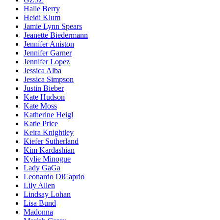
Halle Berry
Heidi Klum
Jamie Lynn Spears
Jeanette Biedermann
Jennifer Aniston
Jennifer Garner
Jennifer Lopez
Jessica Alba
Jessica Simpson
Justin Bieber
Kate Hudson
Kate Moss
Katherine Heigl
Katie Price
Keira Knightley
Kiefer Sutherland
Kim Kardashian
Kylie Minogue
Lady GaGa
Leonardo DiCaprio
Lily Allen
Lindsay Lohan
Lisa Bund
Madonna