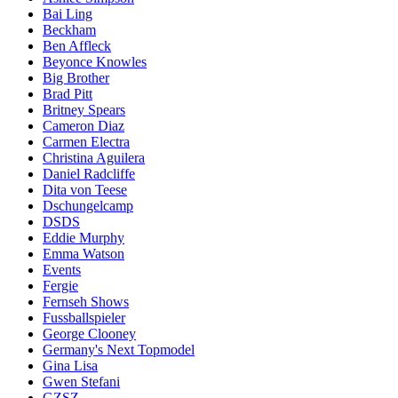
Bai Ling
Beckham
Ben Affleck
Beyonce Knowles
Big Brother
Brad Pitt
Britney Spears
Cameron Diaz
Carmen Electra
Christina Aguilera
Daniel Radcliffe
Dita von Teese
Dschungelcamp
DSDS
Eddie Murphy
Emma Watson
Events
Fergie
Fernseh Shows
Fussballspieler
George Clooney
Germany's Next Topmodel
Gina Lisa
Gwen Stefani
GZSZ