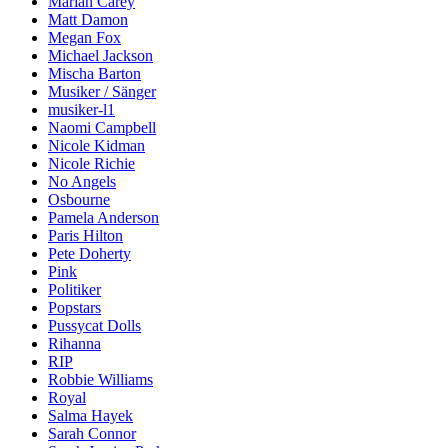
Mariah Carey
Matt Damon
Megan Fox
Michael Jackson
Mischa Barton
Musiker / Sänger
musiker-l1
Naomi Campbell
Nicole Kidman
Nicole Richie
No Angels
Osbourne
Pamela Anderson
Paris Hilton
Pete Doherty
Pink
Politiker
Popstars
Pussycat Dolls
Rihanna
RIP
Robbie Williams
Royal
Salma Hayek
Sarah Connor