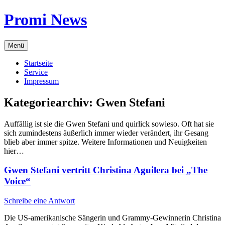
Zum
Promi News
Inhalt
springen
Menü
Startseite
Service
Impressum
Kategoriearchiv:
Gwen Stefani
Auffällig ist sie die Gwen Stefani und quirlick sowieso. Oft hat sie
sich zumindestens äußerlich immer wieder verändert, ihr Gesang
blieb aber immer spitze. Weitere Informationen und Neuigkeiten
hier…
Gwen Stefani vertritt Christina Aguilera bei „The
Voice“
Schreibe eine Antwort
Die US-amerikanische Sängerin und Grammy-Gewinnerin Christina