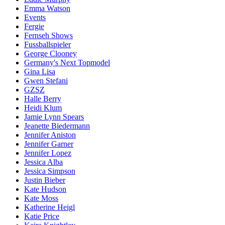
Emma Watson
Events
Fergie
Fernseh Shows
Fussballspieler
George Clooney
Germany's Next Topmodel
Gina Lisa
Gwen Stefani
GZSZ
Halle Berry
Heidi Klum
Jamie Lynn Spears
Jeanette Biedermann
Jennifer Aniston
Jennifer Garner
Jennifer Lopez
Jessica Alba
Jessica Simpson
Justin Bieber
Kate Hudson
Kate Moss
Katherine Heigl
Katie Price