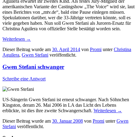
Aguilera erwartet ihr zweites Kind. Als festes Jury-Mitglied der
amerikanischen Variante der Castingshow „The Voice“ wird sie, laut
eines Berichtes von „mtv.de“, bald eine Pause einlegen müssen.
Spekulationen darüber, wer die 33-Jährige vertreten könnte, soll es
viele gegeben haben. Nun soll Gwen Stefani als Juroren-Ersatz für
Christina Aguilera von offizieller Stelle bestätigt worden sein.
Weiterlesen
→
Dieser Beitrag wurde am
30. April 2014
von
Promi
unter
Christina
Aguilera
,
Gwen Stefani
veröffentlicht.
Gwen Stefani schwanger
Schreibe eine Antwort
US-Sängerin Gwen Stefani ist erneut schwanger. Nach Söhnchen
Kingston, deram 26. Mai 2006 in LA das Licht des Lebens
erblickte, ist dies ihre zweite Schwangerschaft.
Weiterlesen
→
Dieser Beitrag wurde am
30. Januar 2008
von
Promi
unter
Gwen
Stefani
veröffentlicht.