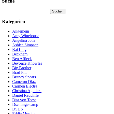
Suche
Suchen
nach:
Kategorien
Allgemein
Amy Winehouse
Angelina Jolie
Ashlee Simpson
Bai Ling
Beckham
Ben Affleck
Beyonce Knowles
Big Brother
Brad Pitt
Britney Spears
Cameron Diaz
Carmen Electra
Christina Aguilera
Daniel Radcliffe
Dita von Teese
Dschungelcamp
DSDS
Eddie Murphy