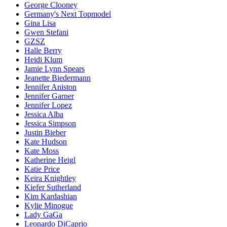
George Clooney
Germany's Next Topmodel
Gina Lisa
Gwen Stefani
GZSZ
Halle Berry
Heidi Klum
Jamie Lynn Spears
Jeanette Biedermann
Jennifer Aniston
Jennifer Garner
Jennifer Lopez
Jessica Alba
Jessica Simpson
Justin Bieber
Kate Hudson
Kate Moss
Katherine Heigl
Katie Price
Keira Knightley
Kiefer Sutherland
Kim Kardashian
Kylie Minogue
Lady GaGa
Leonardo DiCaprio