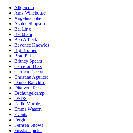
Allgemein
Amy Winehouse
Angelina Jolie
Ashlee Simpson
Bai Ling
Beckham
Ben Affleck
Beyonce Knowles
Big Brother
Brad Pitt
Britney Spears
Cameron Diaz
Carmen Electra
Christina Aguilera
Daniel Radcliffe
Dita von Teese
Dschungelcamp
DSDS
Eddie Murphy
Emma Watson
Events
Fergie
Fernseh Shows
Fussballspieler