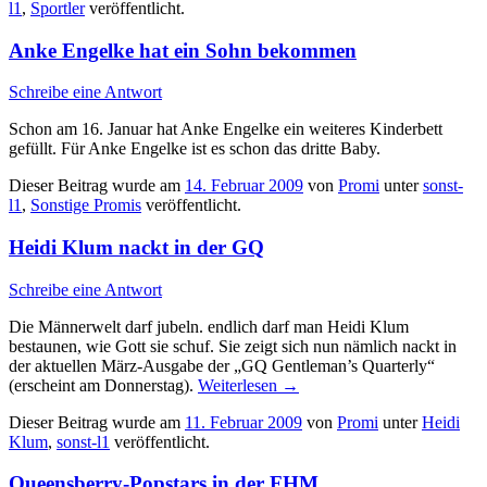
l1
,
Sportler
veröffentlicht.
Anke Engelke hat ein Sohn bekommen
Schreibe eine Antwort
Schon am 16. Januar hat Anke Engelke ein weiteres Kinderbett
gefüllt. Für Anke Engelke ist es schon das dritte Baby.
Dieser Beitrag wurde am
14. Februar 2009
von
Promi
unter
sonst-
l1
,
Sonstige Promis
veröffentlicht.
Heidi Klum nackt in der GQ
Schreibe eine Antwort
Die Männerwelt darf jubeln. endlich darf man Heidi Klum
bestaunen, wie Gott sie schuf. Sie zeigt sich nun nämlich nackt in
der aktuellen März-Ausgabe der „GQ Gentleman’s Quarterly“
(erscheint am Donnerstag).
Weiterlesen
→
Dieser Beitrag wurde am
11. Februar 2009
von
Promi
unter
Heidi
Klum
,
sonst-l1
veröffentlicht.
Queensberry-Popstars in der FHM