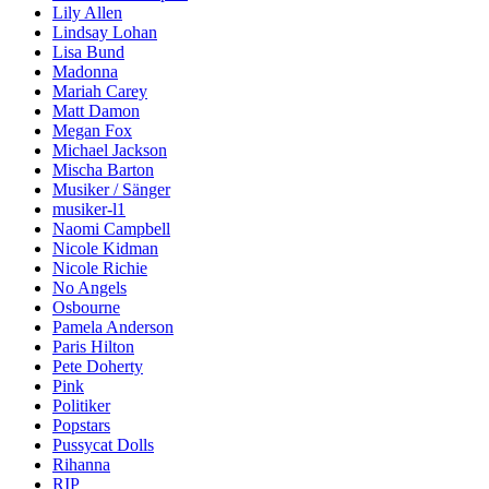
Lily Allen
Lindsay Lohan
Lisa Bund
Madonna
Mariah Carey
Matt Damon
Megan Fox
Michael Jackson
Mischa Barton
Musiker / Sänger
musiker-l1
Naomi Campbell
Nicole Kidman
Nicole Richie
No Angels
Osbourne
Pamela Anderson
Paris Hilton
Pete Doherty
Pink
Politiker
Popstars
Pussycat Dolls
Rihanna
RIP