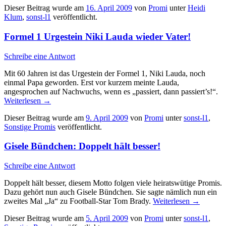
Dieser Beitrag wurde am
16. April 2009
von
Promi
unter
Heidi
Klum
,
sonst-l1
veröffentlicht.
Formel 1 Urgestein Niki Lauda wieder Vater!
Schreibe eine Antwort
Mit 60 Jahren ist das Urgestein der Formel 1, Niki Lauda, noch
einmal Papa geworden. Erst vor kurzem meinte Lauda,
angesprochen auf Nachwuchs, wenn es „passiert, dann passiert’s!“.
Weiterlesen
→
Dieser Beitrag wurde am
9. April 2009
von
Promi
unter
sonst-l1
,
Sonstige Promis
veröffentlicht.
Gisele Bündchen: Doppelt hält besser!
Schreibe eine Antwort
Doppelt hält besser, diesem Motto folgen viele heiratswütige Promis.
Dazu gehört nun auch Gisele Bündchen. Sie sagte nämlich nun ein
zweites Mal „Ja“ zu Football-Star Tom Brady.
Weiterlesen
→
Dieser Beitrag wurde am
5. April 2009
von
Promi
unter
sonst-l1
,