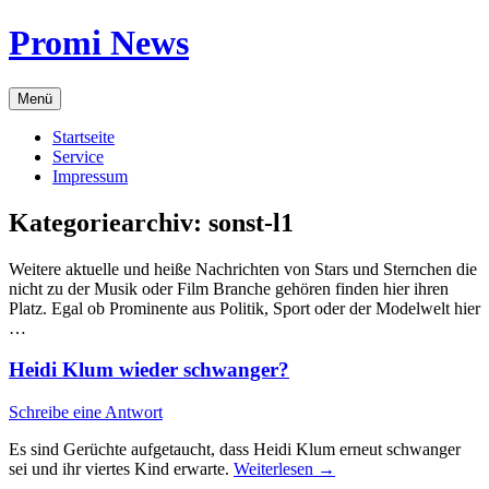
Zum
Promi News
Inhalt
springen
Menü
Startseite
Service
Impressum
Kategoriearchiv:
sonst-l1
Weitere aktuelle und heiße Nachrichten von Stars und Sternchen die
nicht zu der Musik oder Film Branche gehören finden hier ihren
Platz. Egal ob Prominente aus Politik, Sport oder der Modelwelt hier
…
Heidi Klum wieder schwanger?
Schreibe eine Antwort
Es sind Gerüchte aufgetaucht, dass Heidi Klum erneut schwanger
sei und ihr viertes Kind erwarte.
Weiterlesen
→