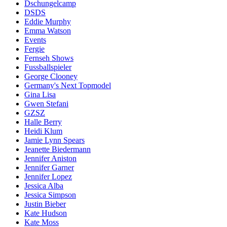
Dschungelcamp
DSDS
Eddie Murphy
Emma Watson
Events
Fergie
Fernseh Shows
Fussballspieler
George Clooney
Germany's Next Topmodel
Gina Lisa
Gwen Stefani
GZSZ
Halle Berry
Heidi Klum
Jamie Lynn Spears
Jeanette Biedermann
Jennifer Aniston
Jennifer Garner
Jennifer Lopez
Jessica Alba
Jessica Simpson
Justin Bieber
Kate Hudson
Kate Moss