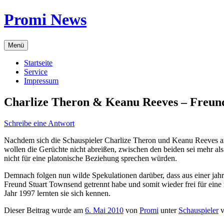
Zum
Promi News
Inhalt
springen
Menü
Startseite
Service
Impressum
Charlize Theron & Keanu Reeves – Freun
Schreibe eine Antwort
Nachdem sich die Schauspieler Charlize Theron und Keanu Reeves a
wollen die Gerüchte nicht abreißen, zwischen den beiden sei mehr al
nicht für eine platonische Beziehung sprechen würden.
Demnach folgen nun wilde Spekulationen darüber, dass aus einer jahr
Freund Stuart Townsend getrennt habe und somit wieder frei für ein
Jahr 1997 lernten sie sich kennen.
Dieser Beitrag wurde am
6. Mai 2010
von
Promi
unter
Schauspieler
v