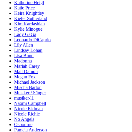
Katherine Heigl
Katie Price
Keira Knightley
Kiefer Sutherland
Kim Kardashian
Kylie Minogue
Lady GaGa
Leonardo DiCaprio
Lily Allen
Lindsay Lohan
Lisa Bund
Madonna
Mariah Carey
Matt Damon
Megan Fox
Michael Jackson
Mischa Barton
Musiker / Sänger
musiker-l1
Naomi Campbell
Nicole Kidman
Nicole Richie
No Angels
Osbourne
Pamela Anderson