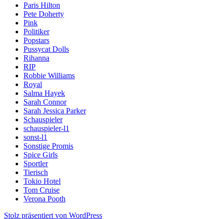
Paris Hilton
Pete Doherty
Pink
Politiker
Popstars
Pussycat Dolls
Rihanna
RIP
Robbie Williams
Royal
Salma Hayek
Sarah Connor
Sarah Jessica Parker
Schauspieler
schauspieler-l1
sonst-l1
Sonstige Promis
Spice Girls
Sportler
Tierisch
Tokio Hotel
Tom Cruise
Verona Pooth
Stolz präsentiert von WordPress