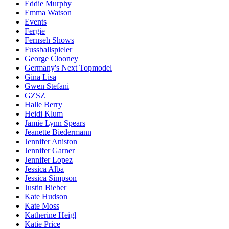
Eddie Murphy
Emma Watson
Events
Fergie
Fernseh Shows
Fussballspieler
George Clooney
Germany's Next Topmodel
Gina Lisa
Gwen Stefani
GZSZ
Halle Berry
Heidi Klum
Jamie Lynn Spears
Jeanette Biedermann
Jennifer Aniston
Jennifer Garner
Jennifer Lopez
Jessica Alba
Jessica Simpson
Justin Bieber
Kate Hudson
Kate Moss
Katherine Heigl
Katie Price