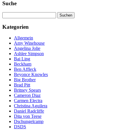
Suche
Suchen
nach:
Kategorien
Allgemein
Amy Winehouse
Angelina Jolie
Ashlee Simpson
Bai Ling
Beckham
Ben Affleck
Beyonce Knowles
Big Brother
Brad Pitt
Britney Spears
Cameron Diaz
Carmen Electra
Christina Aguilera
Daniel Radcliffe
Dita von Teese
Dschungelcamp
DSDS