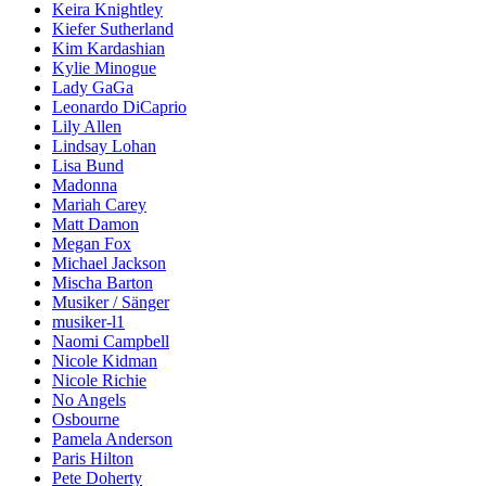
Keira Knightley
Kiefer Sutherland
Kim Kardashian
Kylie Minogue
Lady GaGa
Leonardo DiCaprio
Lily Allen
Lindsay Lohan
Lisa Bund
Madonna
Mariah Carey
Matt Damon
Megan Fox
Michael Jackson
Mischa Barton
Musiker / Sänger
musiker-l1
Naomi Campbell
Nicole Kidman
Nicole Richie
No Angels
Osbourne
Pamela Anderson
Paris Hilton
Pete Doherty