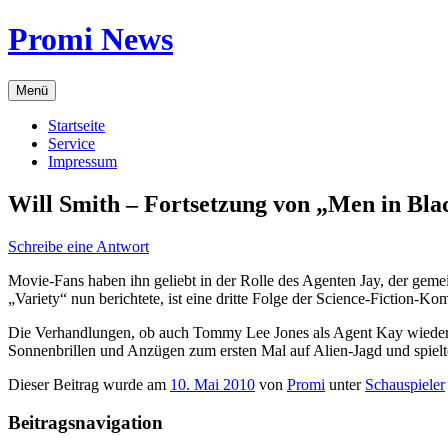
Zum
Promi News
Inhalt
springen
Menü
Startseite
Service
Impressum
Will Smith – Fortsetzung von „Men in Bla
Schreibe eine Antwort
Movie-Fans haben ihn geliebt in der Rolle des Agenten Jay, der ge
„Variety“ nun berichtete, ist eine dritte Folge der Science-Fiction-
Die Verhandlungen, ob auch Tommy Lee Jones als Agent Kay wieder mi
Sonnenbrillen und Anzügen zum ersten Mal auf Alien-Jagd und spielt
Dieser Beitrag wurde am
10. Mai 2010
von
Promi
unter
Schauspieler
Beitragsnavigation