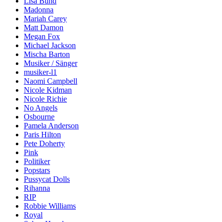
Lisa Bund
Madonna
Mariah Carey
Matt Damon
Megan Fox
Michael Jackson
Mischa Barton
Musiker / Sänger
musiker-l1
Naomi Campbell
Nicole Kidman
Nicole Richie
No Angels
Osbourne
Pamela Anderson
Paris Hilton
Pete Doherty
Pink
Politiker
Popstars
Pussycat Dolls
Rihanna
RIP
Robbie Williams
Royal