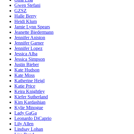
Gwen Stefani
GZSZ
Halle Berry
Heidi Klum
Jamie Lynn Spears
Jeanette Biedermann
Jennifer Aniston
Jennifer Garner
Jennifer Lopez
Jessica Alba
Jessica Simpson
Justin Bieber
Kate Hudson
Kate Moss
Katherine Heigl
Katie Price
Keira Knightley
Kiefer Sutherland
Kim Kardashian
Kylie Minogue
Lady GaGa
Leonardo DiCaprio
Lily Allen
Lindsay Lohan