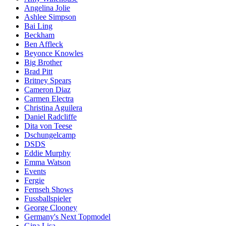
Angelina Jolie
Ashlee Simpson
Bai Ling
Beckham
Ben Affleck
Beyonce Knowles
Big Brother
Brad Pitt
Britney Spears
Cameron Diaz
Carmen Electra
Christina Aguilera
Daniel Radcliffe
Dita von Teese
Dschungelcamp
DSDS
Eddie Murphy
Emma Watson
Events
Fergie
Fernseh Shows
Fussballspieler
George Clooney
Germany's Next Topmodel
Gina Lisa