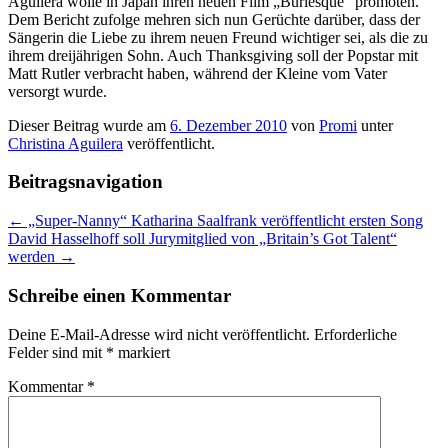
Aguilera wolle in Japan ihren neuen Film „Burlesque“ promoten.
Dem Bericht zufolge mehren sich nun Gerüchte darüber, dass der
Sängerin die Liebe zu ihrem neuen Freund wichtiger sei, als die zu
ihrem dreijährigen Sohn. Auch Thanksgiving soll der Popstar mit
Matt Rutler verbracht haben, während der Kleine vom Vater
versorgt wurde.
Dieser Beitrag wurde am
6. Dezember 2010
von
Promi
unter
Christina Aguilera
veröffentlicht.
Beitragsnavigation
←
„Super-Nanny“ Katharina Saalfrank veröffentlicht ersten Song
David Hasselhoff soll Jurymitglied von „Britain’s Got Talent“
werden
→
Schreibe einen Kommentar
Deine E-Mail-Adresse wird nicht veröffentlicht.
Erforderliche
Felder sind mit
*
markiert
Kommentar
*