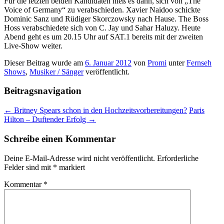
Für die letzten beiden Kandidaten hieß es dann, sich von „The
Voice of Germany“ zu verabschieden. Xavier Naidoo schickte
Dominic Sanz und Rüdiger Skorczowsky nach Hause. The Boss
Hoss verabschiedete sich von C. Jay und Sahar Haluzy. Heute
Abend geht es um 20.15 Uhr auf SAT.1 bereits mit der zweiten
Live-Show weiter.
Dieser Beitrag wurde am
6. Januar 2012
von
Promi
unter
Fernseh
Shows
,
Musiker / Sänger
veröffentlicht.
Beitragsnavigation
←
Britney Spears schon in den Hochzeitsvorbereitungen?
Paris
Hilton – Duftender Erfolg
→
Schreibe einen Kommentar
Deine E-Mail-Adresse wird nicht veröffentlicht.
Erforderliche
Felder sind mit
*
markiert
Kommentar
*