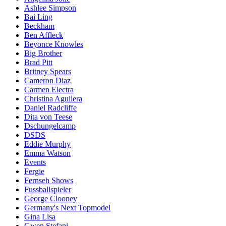
Ashlee Simpson
Bai Ling
Beckham
Ben Affleck
Beyonce Knowles
Big Brother
Brad Pitt
Britney Spears
Cameron Diaz
Carmen Electra
Christina Aguilera
Daniel Radcliffe
Dita von Teese
Dschungelcamp
DSDS
Eddie Murphy
Emma Watson
Events
Fergie
Fernseh Shows
Fussballspieler
George Clooney
Germany's Next Topmodel
Gina Lisa
Gwen Stefani