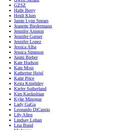
GZSZ
Halle Berry
Heidi Klum
Jamie Lynn Spears
Jeanette Biedermann
Jennifer Aniston
Jennifer Garner
Jennifer Lopez
Jessica Alba
Jessica Simpson
Justin Bieber
Kate Hudson
Kate Moss
Katherine Heigl
Katie Price
Keira Knightley
Kiefer Sutherland
Kim Kardashian
Kylie Minogue
Lady GaGa
Leonardo DiCaprio
Lily Allen
Lindsay Lohan
Lisa Bund