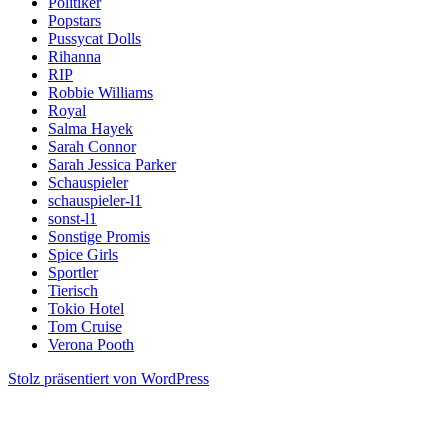
Politiker
Popstars
Pussycat Dolls
Rihanna
RIP
Robbie Williams
Royal
Salma Hayek
Sarah Connor
Sarah Jessica Parker
Schauspieler
schauspieler-l1
sonst-l1
Sonstige Promis
Spice Girls
Sportler
Tierisch
Tokio Hotel
Tom Cruise
Verona Pooth
Stolz präsentiert von WordPress