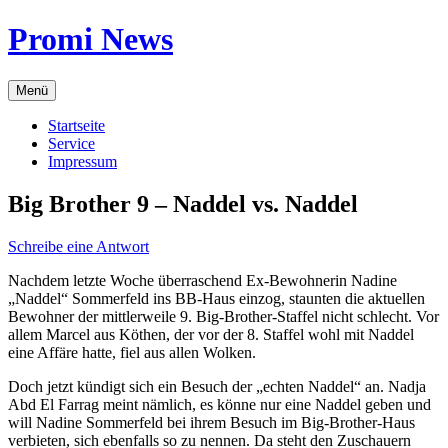
Zum
Promi News
Inhalt
springen
Menü
Startseite
Service
Impressum
Big Brother 9 – Naddel vs. Naddel
Schreibe eine Antwort
Nachdem letzte Woche überraschend Ex-Bewohnerin Nadine
„Naddel“ Sommerfeld ins BB-Haus einzog, staunten die aktuellen
Bewohner der mittlerweile 9. Big-Brother-Staffel nicht schlecht. Vor
allem Marcel aus Köthen, der vor der 8. Staffel wohl mit Naddel
eine Affäre hatte, fiel aus allen Wolken.
Doch jetzt kündigt sich ein Besuch der „echten Naddel“ an. Nadja
Abd El Farrag meint nämlich, es könne nur eine Naddel geben und
will Nadine Sommerfeld bei ihrem Besuch im Big-Brother-Haus
verbieten, sich ebenfalls so zu nennen. Da steht den Zuschauern