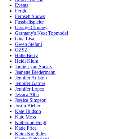
Events
Fergie
Fernseh Shows
Fussballspieler
George Clooney
Germany's Next Topmodel
Gina Lisa
Gwen Stefani
GZSZ
Halle Berry
Heidi Klum
Jamie Lynn Spears
Jeanette Biedermann
Jennifer Aniston
Jennifer Garner
Jennifer Lopez
Jessica Alba
Jessica Simpson
Justin Bieber
Kate Hudson
Kate Moss
Katherine Heigl
Katie Price
Keira Knightley