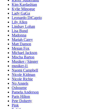
Kiefer Sutherland
Kim Kardashian
Kylie Minogue
Lady GaGa
Leonardo DiCaprio
Lily Allen
Lindsay Lohan
Lisa Bund
Madonna
Mariah Carey
Matt Damon
Megan Fox
Michael Jackson
Mischa Barton
Musiker / Sänger
musiker-l1
Naomi Campbell
Nicole Kidman
Nicole Richie
No Angels
Osbourne
Pamela Anderson
Paris Hilton
Pete Doherty
Pink