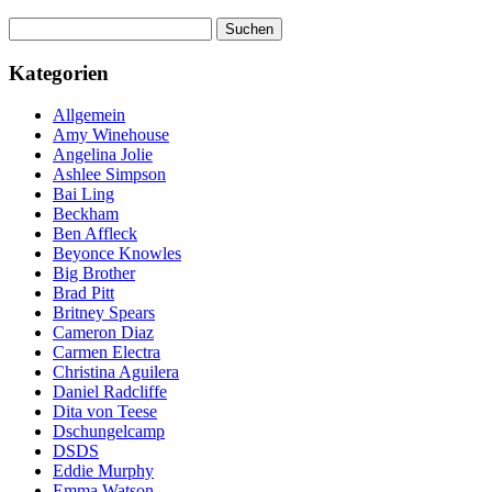
Suchen
nach:
Kategorien
Allgemein
Amy Winehouse
Angelina Jolie
Ashlee Simpson
Bai Ling
Beckham
Ben Affleck
Beyonce Knowles
Big Brother
Brad Pitt
Britney Spears
Cameron Diaz
Carmen Electra
Christina Aguilera
Daniel Radcliffe
Dita von Teese
Dschungelcamp
DSDS
Eddie Murphy
Emma Watson