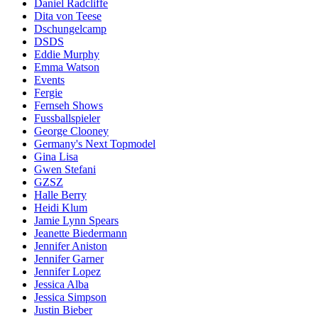
Daniel Radcliffe
Dita von Teese
Dschungelcamp
DSDS
Eddie Murphy
Emma Watson
Events
Fergie
Fernseh Shows
Fussballspieler
George Clooney
Germany's Next Topmodel
Gina Lisa
Gwen Stefani
GZSZ
Halle Berry
Heidi Klum
Jamie Lynn Spears
Jeanette Biedermann
Jennifer Aniston
Jennifer Garner
Jennifer Lopez
Jessica Alba
Jessica Simpson
Justin Bieber