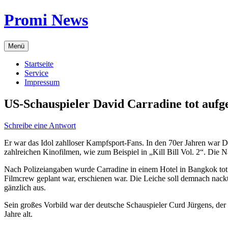
Zum
Promi News
Inhalt
springen
Menü
Startseite
Service
Impressum
US-Schauspieler David Carradine tot aufg
Schreibe eine Antwort
Er war das Idol zahlloser Kampfsport-Fans. In den 70er Jahren war D
zahlreichen Kinofilmen, wie zum Beispiel in „Kill Bill Vol. 2“. Die 
Nach Polizeiangaben wurde Carradine in einem Hotel in Bangkok tot
Filmcrew geplant war, erschienen war. Die Leiche soll demnach nackt
gänzlich aus.
Sein großes Vorbild war der deutsche Schauspieler Curd Jürgens, der
Jahre alt.