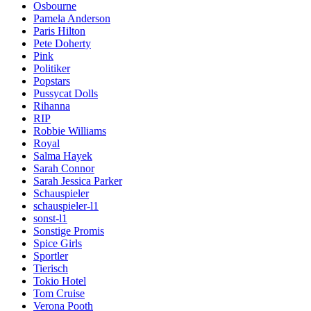
Osbourne
Pamela Anderson
Paris Hilton
Pete Doherty
Pink
Politiker
Popstars
Pussycat Dolls
Rihanna
RIP
Robbie Williams
Royal
Salma Hayek
Sarah Connor
Sarah Jessica Parker
Schauspieler
schauspieler-l1
sonst-l1
Sonstige Promis
Spice Girls
Sportler
Tierisch
Tokio Hotel
Tom Cruise
Verona Pooth