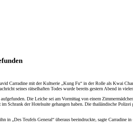
efunden
avid Carradine mit der Kultserie „Kung Fu“ in der Rolle als Kwai Cha
Nachricht seines rätselhaften Todes wurde bereits gestern Abend in vi
 aufgefunden. Die Leiche sei am Vormittag von einem Zimmermädchen 
 im Schrank der Hotelsuite gehangen haben. Die thailändische Polizei g
 ihn in „Des Teufels General“ überaus beeindruckte, sagte Carradine i