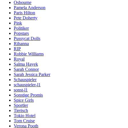
Osbourne
Pamela Anderson
Paris Hilton
Pete Doherty
Pink
Politiker
Popstars
Pussycat Dolls
Rihanna
RIP
Robbie Williams
Royal
Salma Hayek
Sarah Connor
Sarah Jessica Parker
Schauspieler
schauspieler-l1
sonst-l1
Sonstige Promis
Spice Girls
Sportler
Tierisch
Tokio Hotel
Tom Cruise
Verona Pooth