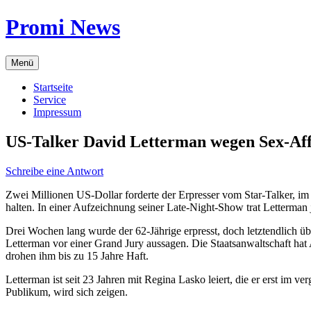
Zum
Promi News
Inhalt
springen
Menü
Startseite
Service
Impressum
US-Talker David Letterman wegen Sex-Aff
Schreibe eine Antwort
Zwei Millionen US-Dollar forderte der Erpresser vom Star-Talker, i
halten. In einer Aufzeichnung seiner Late-Night-Show trat Letterman
Drei Wochen lang wurde der 62-Jährige erpresst, doch letztendlich übe
Letterman vor einer Grand Jury aussagen. Die Staatsanwaltschaft ha
drohen ihm bis zu 15 Jahre Haft.
Letterman ist seit 23 Jahren mit Regina Lasko leiert, die er erst im v
Publikum, wird sich zeigen.