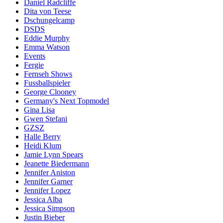
Daniel Radcliffe
Dita von Teese
Dschungelcamp
DSDS
Eddie Murphy
Emma Watson
Events
Fergie
Fernseh Shows
Fussballspieler
George Clooney
Germany's Next Topmodel
Gina Lisa
Gwen Stefani
GZSZ
Halle Berry
Heidi Klum
Jamie Lynn Spears
Jeanette Biedermann
Jennifer Aniston
Jennifer Garner
Jennifer Lopez
Jessica Alba
Jessica Simpson
Justin Bieber