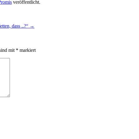
Promis
veröffentlicht.
tten, dass ..?“
→
sind mit
*
markiert