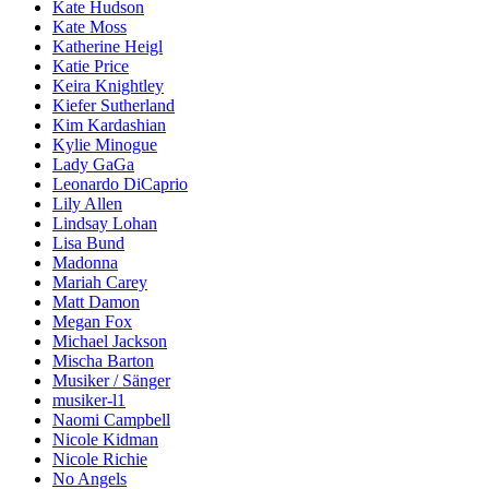
Kate Hudson
Kate Moss
Katherine Heigl
Katie Price
Keira Knightley
Kiefer Sutherland
Kim Kardashian
Kylie Minogue
Lady GaGa
Leonardo DiCaprio
Lily Allen
Lindsay Lohan
Lisa Bund
Madonna
Mariah Carey
Matt Damon
Megan Fox
Michael Jackson
Mischa Barton
Musiker / Sänger
musiker-l1
Naomi Campbell
Nicole Kidman
Nicole Richie
No Angels