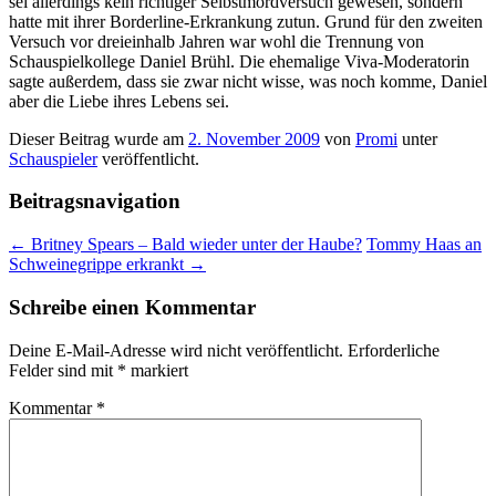
sei allerdings kein richtiger Selbstmordversuch gewesen, sondern
hatte mit ihrer Borderline-Erkrankung zutun. Grund für den zweiten
Versuch vor dreieinhalb Jahren war wohl die Trennung von
Schauspielkollege Daniel Brühl. Die ehemalige Viva-Moderatorin
sagte außerdem, dass sie zwar nicht wisse, was noch komme, Daniel
aber die Liebe ihres Lebens sei.
Dieser Beitrag wurde am
2. November 2009
von
Promi
unter
Schauspieler
veröffentlicht.
Beitragsnavigation
←
Britney Spears – Bald wieder unter der Haube?
Tommy Haas an
Schweinegrippe erkrankt
→
Schreibe einen Kommentar
Deine E-Mail-Adresse wird nicht veröffentlicht.
Erforderliche
Felder sind mit
*
markiert
Kommentar
*