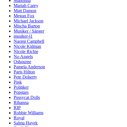
Madonna
Mariah Carey
Matt Damon
Megan Fox
Michael Jackson
Mischa Barton
Musiker / Sänger
musiker-l1
Naomi Campbell
Nicole Kidman
Nicole Richie
No Angels
Osbourne
Pamela Anderson
Paris Hilton
Pete Doherty
Pink
Politiker
Popstars
Pussycat Dolls
Rihanna
RIP
Robbie Williams
Royal
Salma Hayek