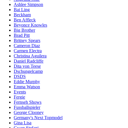
Ashlee Simpson
Bai Ling
Beckham
Ben Affleck
Beyonce Knowles
Big Brother
Brad Pitt
Britney Spears
Cameron Diaz
Carmen Electra
Christina Aguilera
Daniel Radcliffe
Dita von Teese
Dschungelcamp
DSDS
Eddie Murphy
Emma Watson
Events
Fergie
Fernseh Shows
Fussballspieler
George Clooney
Germany's Next Topmodel
Gina Lisa
Gwen Stefani