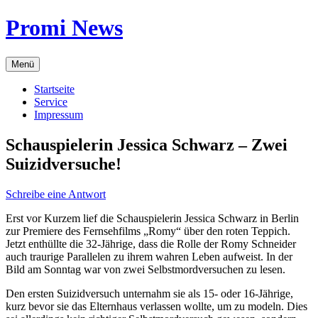
Zum
Promi News
Inhalt
springen
Menü
Startseite
Service
Impressum
Schauspielerin Jessica Schwarz – Zwei
Suizidversuche!
Schreibe eine Antwort
Erst vor Kurzem lief die Schauspielerin Jessica Schwarz in Berlin
zur Premiere des Fernsehfilms „Romy“ über den roten Teppich.
Jetzt enthüllte die 32-Jährige, dass die Rolle der Romy Schneider
auch traurige Parallelen zu ihrem wahren Leben aufweist. In der
Bild am Sonntag war von zwei Selbstmordversuchen zu lesen.
Den ersten Suizidversuch unternahm sie als 15- oder 16-Jährige,
kurz bevor sie das Elternhaus verlassen wollte, um zu modeln. Dies