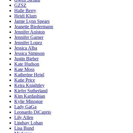
GZSZ
Halle Berry
Heidi Klum
Jamie Lynn Spears
Jeanette Biedermann
Jennifer Aniston
Jennifer Garner
Jennifer Lopez
Jessica Alba
Jessica Simpson
Justin Bieber
Kate Hudson
Kate Moss
Katherine Heigl
Katie Price
Keira Knightley
Kiefer Sutherland
Kim Kardashian
Kylie Minogue
Lady GaGa
Leonardo DiCaprio
Lily Allen
Lindsay Lohan
Lisa Bund