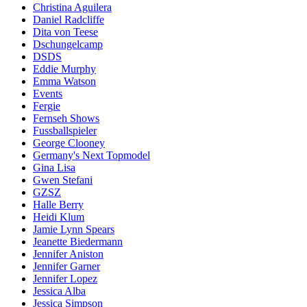
Christina Aguilera
Daniel Radcliffe
Dita von Teese
Dschungelcamp
DSDS
Eddie Murphy
Emma Watson
Events
Fergie
Fernseh Shows
Fussballspieler
George Clooney
Germany's Next Topmodel
Gina Lisa
Gwen Stefani
GZSZ
Halle Berry
Heidi Klum
Jamie Lynn Spears
Jeanette Biedermann
Jennifer Aniston
Jennifer Garner
Jennifer Lopez
Jessica Alba
Jessica Simpson