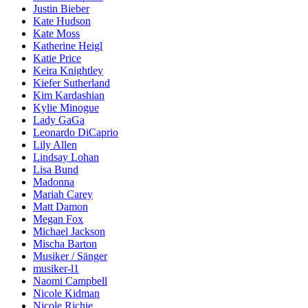
Justin Bieber
Kate Hudson
Kate Moss
Katherine Heigl
Katie Price
Keira Knightley
Kiefer Sutherland
Kim Kardashian
Kylie Minogue
Lady GaGa
Leonardo DiCaprio
Lily Allen
Lindsay Lohan
Lisa Bund
Madonna
Mariah Carey
Matt Damon
Megan Fox
Michael Jackson
Mischa Barton
Musiker / Sänger
musiker-l1
Naomi Campbell
Nicole Kidman
Nicole Richie