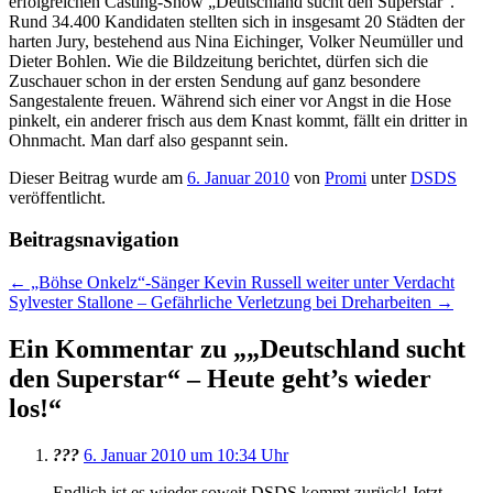
erfolgreichen Casting-Show „Deutschland sucht den Superstar“.
Rund 34.400 Kandidaten stellten sich in insgesamt 20 Städten der
harten Jury, bestehend aus Nina Eichinger, Volker Neumüller und
Dieter Bohlen. Wie die Bildzeitung berichtet, dürfen sich die
Zuschauer schon in der ersten Sendung auf ganz besondere
Sangestalente freuen. Während sich einer vor Angst in die Hose
pinkelt, ein anderer frisch aus dem Knast kommt, fällt ein dritter in
Ohnmacht. Man darf also gespannt sein.
Dieser Beitrag wurde am
6. Januar 2010
von
Promi
unter
DSDS
veröffentlicht.
Beitragsnavigation
←
„Böhse Onkelz“-Sänger Kevin Russell weiter unter Verdacht
Sylvester Stallone – Gefährliche Verletzung bei Dreharbeiten
→
Ein Kommentar zu „
„Deutschland sucht
den Superstar“ – Heute geht’s wieder
los!
“
???
6. Januar 2010 um 10:34 Uhr
Endlich ist es wieder soweit DSDS kommt zurück! Jetzt