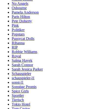
No Angels
Osbourne
Pamela Anderson
Paris Hilton
Pete Doherty
Pink
Politiker
Popstars
Pussycat Dolls
Rihanna
RIP
Robbie Williams
Royal
Salma Hayek
Sarah Connor
Sarah Jessica Parker
Schauspieler
schauspieler-l1
sonst-l1
Sonstige Promis
Spice Girls
Sportler
Tierisch
Tokio Hotel
Tom Cruise