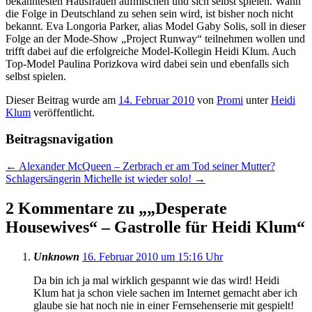
bekanntesten Hausfrauen aufmischen und sich selbst spielen. Wann
die Folge in Deutschland zu sehen sein wird, ist bisher noch nicht
bekannt. Eva Longoria Parker, alias Model Gaby Solis, soll in dieser
Folge an der Mode-Show „Project Runway“ teilnehmen wollen und
trifft dabei auf die erfolgreiche Model-Kollegin Heidi Klum. Auch
Top-Model Paulina Porizkova wird dabei sein und ebenfalls sich
selbst spielen.
Dieser Beitrag wurde am
14. Februar 2010
von
Promi
unter
Heidi
Klum
veröffentlicht.
Beitragsnavigation
←
Alexander McQueen – Zerbrach er am Tod seiner Mutter?
Schlagersängerin Michelle ist wieder solo!
→
2 Kommentare zu „
„Desperate
Housewives“ – Gastrolle für Heidi Klum
“
Unknown
16. Februar 2010 um 15:16 Uhr
Da bin ich ja mal wirklich gespannt wie das wird! Heidi
Klum hat ja schon viele sachen im Internet gemacht aber ich
glaube sie hat noch nie in einer Fernsehenserie mit gespielt!