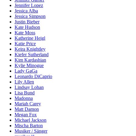
Jennifer Lopez
Jessica Alba
Jessica Simpson
Justin Bieber
Kate Hudson
Kate Moss
Katherine Heigl
Katie Price
Keira Knightley
Kiefer Sutherland
Kim Kardashian
Kylie Minogue
Lady GaGa
Leonardo DiCaprio
Lily Allen
Lindsay Lohan
Lisa Bund
Madonna
Mariah Carey
Matt Damon
Megan Fox
Michael Jackson
Mischa Barton
Musiker / Sänger