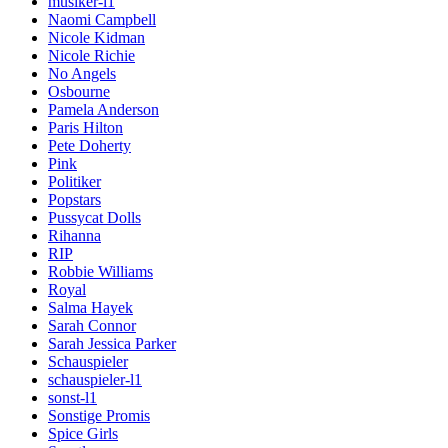
musiker-l1
Naomi Campbell
Nicole Kidman
Nicole Richie
No Angels
Osbourne
Pamela Anderson
Paris Hilton
Pete Doherty
Pink
Politiker
Popstars
Pussycat Dolls
Rihanna
RIP
Robbie Williams
Royal
Salma Hayek
Sarah Connor
Sarah Jessica Parker
Schauspieler
schauspieler-l1
sonst-l1
Sonstige Promis
Spice Girls