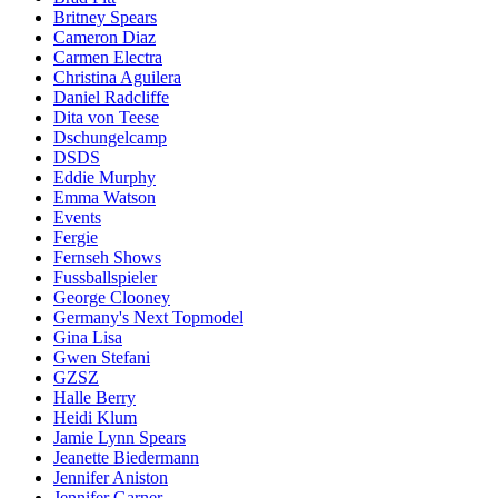
Britney Spears
Cameron Diaz
Carmen Electra
Christina Aguilera
Daniel Radcliffe
Dita von Teese
Dschungelcamp
DSDS
Eddie Murphy
Emma Watson
Events
Fergie
Fernseh Shows
Fussballspieler
George Clooney
Germany's Next Topmodel
Gina Lisa
Gwen Stefani
GZSZ
Halle Berry
Heidi Klum
Jamie Lynn Spears
Jeanette Biedermann
Jennifer Aniston
Jennifer Garner