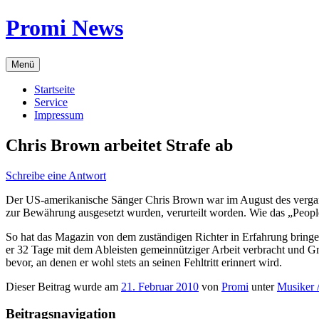
Zum
Promi News
Inhalt
springen
Menü
Startseite
Service
Impressum
Chris Brown arbeitet Strafe ab
Schreibe eine Antwort
Der US-amerikanische Sänger Chris Brown war im August des vergang
zur Bewährung ausgesetzt wurden, verurteilt worden. Wie das „People-M
So hat das Magazin von dem zuständigen Richter in Erfahrung bring
er 32 Tage mit dem Ableisten gemeinnütziger Arbeit verbracht und Gr
bevor, an denen er wohl stets an seinen Fehltritt erinnert wird.
Dieser Beitrag wurde am
21. Februar 2010
von
Promi
unter
Musiker 
Beitragsnavigation