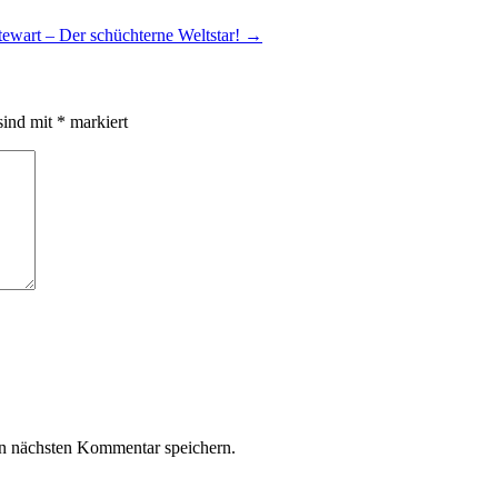
tewart – Der schüchterne Weltstar!
→
sind mit
*
markiert
n nächsten Kommentar speichern.