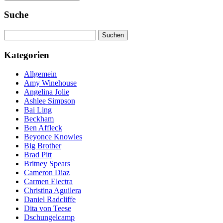
Suche
Suchen
nach:
Kategorien
Allgemein
Amy Winehouse
Angelina Jolie
Ashlee Simpson
Bai Ling
Beckham
Ben Affleck
Beyonce Knowles
Big Brother
Brad Pitt
Britney Spears
Cameron Diaz
Carmen Electra
Christina Aguilera
Daniel Radcliffe
Dita von Teese
Dschungelcamp