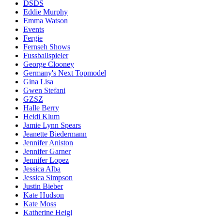
DSDS
Eddie Murphy
Emma Watson
Events
Fergie
Fernseh Shows
Fussballspieler
George Clooney
Germany's Next Topmodel
Gina Lisa
Gwen Stefani
GZSZ
Halle Berry
Heidi Klum
Jamie Lynn Spears
Jeanette Biedermann
Jennifer Aniston
Jennifer Garner
Jennifer Lopez
Jessica Alba
Jessica Simpson
Justin Bieber
Kate Hudson
Kate Moss
Katherine Heigl