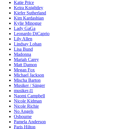
Katie Price
Keira Knightley
Kiefer Sutherland
Kim Kardashian
Kylie Minogue
Lady GaGa
Leonardo DiCaprio
Lily Allen
Lindsay Lohan
Lisa Bund
Madonna
Mariah Carey
Matt Damon
Megan Fox
Michael Jackson
Mischa Barton
Musiker / Sänger
musiker-l1
Naomi Campbell
Nicole Kidman
Nicole Richie
No Angels
Osbourne
Pamela Anderson
Paris Hilton