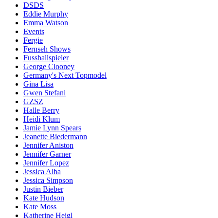
DSDS
Eddie Murphy
Emma Watson
Events
Fergie
Fernseh Shows
Fussballspieler
George Clooney
Germany's Next Topmodel
Gina Lisa
Gwen Stefani
GZSZ
Halle Berry
Heidi Klum
Jamie Lynn Spears
Jeanette Biedermann
Jennifer Aniston
Jennifer Garner
Jennifer Lopez
Jessica Alba
Jessica Simpson
Justin Bieber
Kate Hudson
Kate Moss
Katherine Heigl