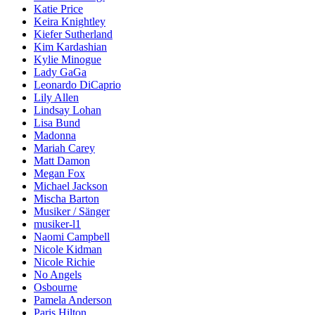
Katie Price
Keira Knightley
Kiefer Sutherland
Kim Kardashian
Kylie Minogue
Lady GaGa
Leonardo DiCaprio
Lily Allen
Lindsay Lohan
Lisa Bund
Madonna
Mariah Carey
Matt Damon
Megan Fox
Michael Jackson
Mischa Barton
Musiker / Sänger
musiker-l1
Naomi Campbell
Nicole Kidman
Nicole Richie
No Angels
Osbourne
Pamela Anderson
Paris Hilton