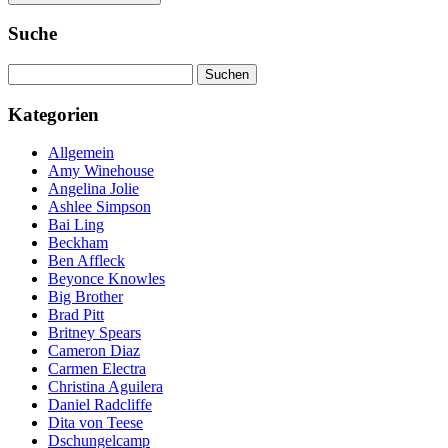
Suche
Suchen
nach:
Kategorien
Allgemein
Amy Winehouse
Angelina Jolie
Ashlee Simpson
Bai Ling
Beckham
Ben Affleck
Beyonce Knowles
Big Brother
Brad Pitt
Britney Spears
Cameron Diaz
Carmen Electra
Christina Aguilera
Daniel Radcliffe
Dita von Teese
Dschungelcamp