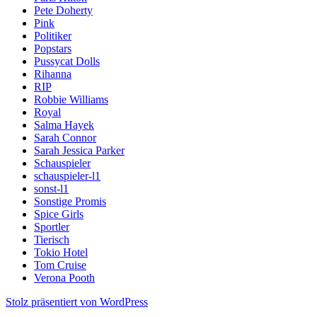
Pete Doherty
Pink
Politiker
Popstars
Pussycat Dolls
Rihanna
RIP
Robbie Williams
Royal
Salma Hayek
Sarah Connor
Sarah Jessica Parker
Schauspieler
schauspieler-l1
sonst-l1
Sonstige Promis
Spice Girls
Sportler
Tierisch
Tokio Hotel
Tom Cruise
Verona Pooth
Stolz präsentiert von WordPress