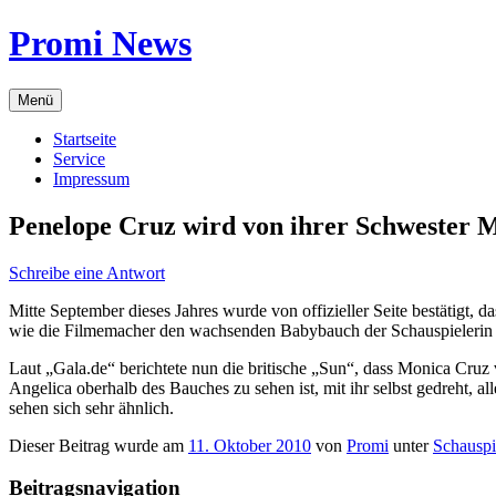
Zum
Promi News
Inhalt
springen
Menü
Startseite
Service
Impressum
Penelope Cruz wird von ihrer Schwester 
Schreibe eine Antwort
Mitte September dieses Jahres wurde von offizieller Seite bestätigt,
wie die Filmemacher den wachsenden Babybauch der Schauspielerin ve
Laut „Gala.de“ berichtete nun die britische „Sun“, dass Monica Cruz 
Angelica oberhalb des Bauches zu sehen ist, mit ihr selbst gedreht,
sehen sich sehr ähnlich.
Dieser Beitrag wurde am
11. Oktober 2010
von
Promi
unter
Schauspi
Beitragsnavigation