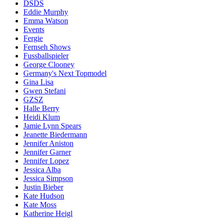
DSDS
Eddie Murphy
Emma Watson
Events
Fergie
Fernseh Shows
Fussballspieler
George Clooney
Germany's Next Topmodel
Gina Lisa
Gwen Stefani
GZSZ
Halle Berry
Heidi Klum
Jamie Lynn Spears
Jeanette Biedermann
Jennifer Aniston
Jennifer Garner
Jennifer Lopez
Jessica Alba
Jessica Simpson
Justin Bieber
Kate Hudson
Kate Moss
Katherine Heigl