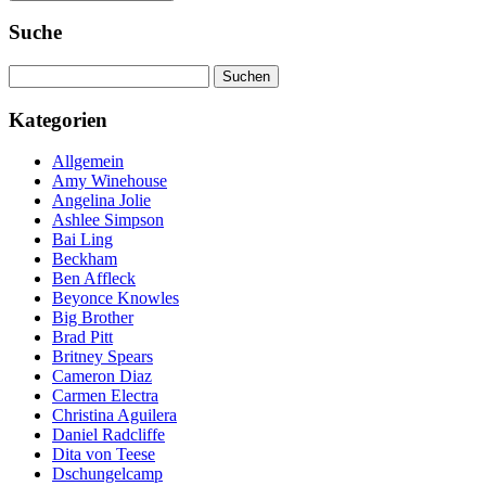
Suche
Suchen
nach:
Kategorien
Allgemein
Amy Winehouse
Angelina Jolie
Ashlee Simpson
Bai Ling
Beckham
Ben Affleck
Beyonce Knowles
Big Brother
Brad Pitt
Britney Spears
Cameron Diaz
Carmen Electra
Christina Aguilera
Daniel Radcliffe
Dita von Teese
Dschungelcamp