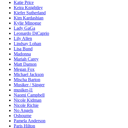
Katie Price
Keira Knightley
Kiefer Sutherland
Kim Kardashian
Kylie Minogue
Lady GaGa
Leonardo DiCaprio
Lily Allen
Lindsay Lohan
Lisa Bund
Madonna
Mariah Carey
Matt Damon
Megan Fox
Michael Jackson
Mischa Barton
Musiker / Sänger
musiker-l1
Naomi Campbell
Nicole Kidman
Nicole Richie
No Angels
Osbourne
Pamela Anderson
Paris Hilton