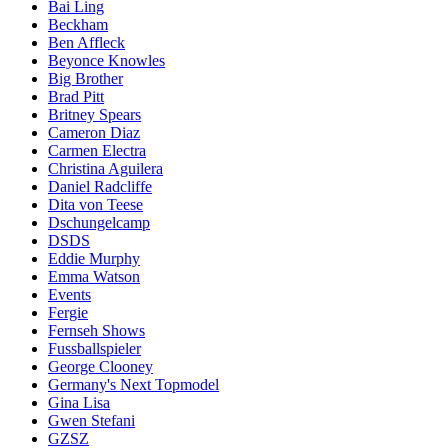
Bai Ling
Beckham
Ben Affleck
Beyonce Knowles
Big Brother
Brad Pitt
Britney Spears
Cameron Diaz
Carmen Electra
Christina Aguilera
Daniel Radcliffe
Dita von Teese
Dschungelcamp
DSDS
Eddie Murphy
Emma Watson
Events
Fergie
Fernseh Shows
Fussballspieler
George Clooney
Germany's Next Topmodel
Gina Lisa
Gwen Stefani
GZSZ