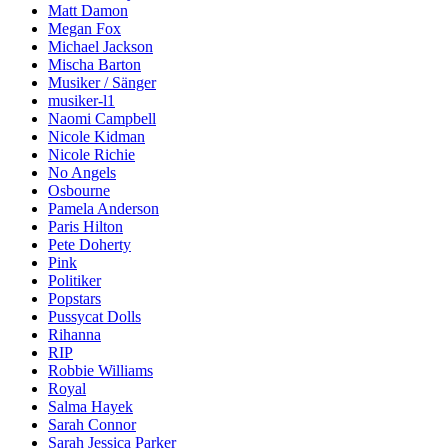
Matt Damon
Megan Fox
Michael Jackson
Mischa Barton
Musiker / Sänger
musiker-l1
Naomi Campbell
Nicole Kidman
Nicole Richie
No Angels
Osbourne
Pamela Anderson
Paris Hilton
Pete Doherty
Pink
Politiker
Popstars
Pussycat Dolls
Rihanna
RIP
Robbie Williams
Royal
Salma Hayek
Sarah Connor
Sarah Jessica Parker