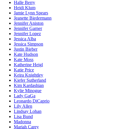
Halle Berry
Heidi Klum
Jamie Lynn Spears
Jeanette Biedermann
Jennifer Aniston
Jennifer Garner
Jennifer Lopez
Jessica Alba
Jessica Simpson
Justin Bieber
Kate Hudson
Kate Moss
Katherine Heigl
Katie Price
Keira Knightley
Kiefer Sutherland
Kim Kardashian
Kylie Minogue
Lady GaGa
Leonardo DiCaprio
Lily Allen
Lindsay Lohan
Lisa Bund
Madonna
Mariah Carey