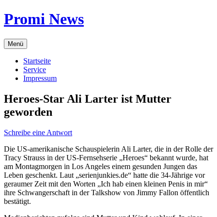
Zum
Promi News
Inhalt
springen
Menü
Startseite
Service
Impressum
Heroes-Star Ali Larter ist Mutter
geworden
Schreibe eine Antwort
Die US-amerikanische Schauspielerin Ali Larter, die in der Rolle der
Tracy Strauss in der US-Fernsehserie „Heroes“ bekannt wurde, hat
am Montagmorgen in Los Angeles einem gesunden Jungen das
Leben geschenkt. Laut „serienjunkies.de“ hatte die 34-Jährige vor
geraumer Zeit mit den Worten „Ich hab einen kleinen Penis in mir“
ihre Schwangerschaft in der Talkshow von Jimmy Fallon öffentlich
bestätigt.