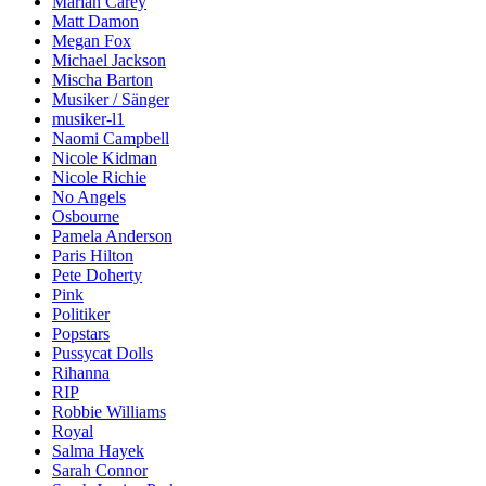
Mariah Carey
Matt Damon
Megan Fox
Michael Jackson
Mischa Barton
Musiker / Sänger
musiker-l1
Naomi Campbell
Nicole Kidman
Nicole Richie
No Angels
Osbourne
Pamela Anderson
Paris Hilton
Pete Doherty
Pink
Politiker
Popstars
Pussycat Dolls
Rihanna
RIP
Robbie Williams
Royal
Salma Hayek
Sarah Connor