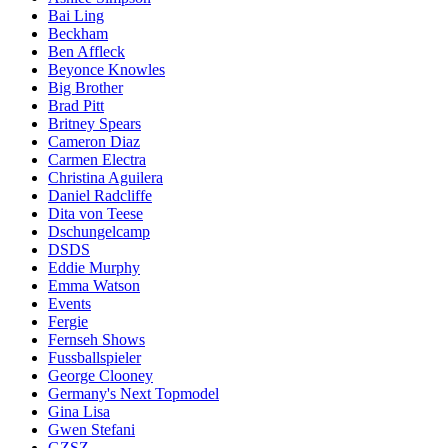
Bai Ling
Beckham
Ben Affleck
Beyonce Knowles
Big Brother
Brad Pitt
Britney Spears
Cameron Diaz
Carmen Electra
Christina Aguilera
Daniel Radcliffe
Dita von Teese
Dschungelcamp
DSDS
Eddie Murphy
Emma Watson
Events
Fergie
Fernseh Shows
Fussballspieler
George Clooney
Germany's Next Topmodel
Gina Lisa
Gwen Stefani
GZSZ