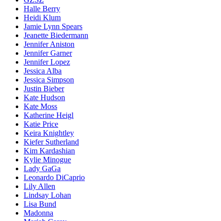
Halle Berry
Heidi Klum
Jamie Lynn Spears
Jeanette Biedermann
Jennifer Aniston
Jennifer Garner
Jennifer Lopez
Jessica Alba
Jessica Simpson
Justin Bieber
Kate Hudson
Kate Moss
Katherine Heigl
Katie Price
Keira Knightley
Kiefer Sutherland
Kim Kardashian
Kylie Minogue
Lady GaGa
Leonardo DiCaprio
Lily Allen
Lindsay Lohan
Lisa Bund
Madonna