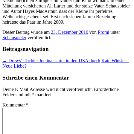
Medienberichten zufolge sind Mutter und Kind wohlauf. In einer
Mitteilung versicherten Ali Larter und der stolze Vater, Schauspieler
und Autor Hayes MacArthur, dass der Kleine ihr perfektes
Weihnachtsgeschenk sei. Erst nach sieben Jahren Beziehung
heiratete das Paar im Jahre 2009.
Dieser Beitrag wurde am
23. Dezember 2010
von
Promi
unter
Schauspieler
veröffentlicht.
Beitragsnavigation
←
Drews‘ Tochter Joelina startet in den USA durch
Kate Winslet –
Neue Liebe?
→
Schreibe einen Kommentar
Deine E-Mail-Adresse wird nicht veröffentlicht.
Erforderliche
Felder sind mit
*
markiert
Kommentar
*