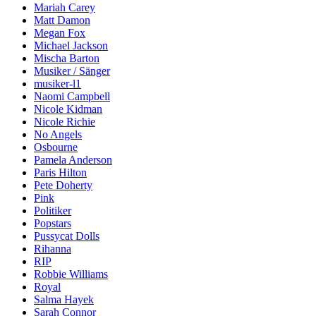
Mariah Carey
Matt Damon
Megan Fox
Michael Jackson
Mischa Barton
Musiker / Sänger
musiker-l1
Naomi Campbell
Nicole Kidman
Nicole Richie
No Angels
Osbourne
Pamela Anderson
Paris Hilton
Pete Doherty
Pink
Politiker
Popstars
Pussycat Dolls
Rihanna
RIP
Robbie Williams
Royal
Salma Hayek
Sarah Connor