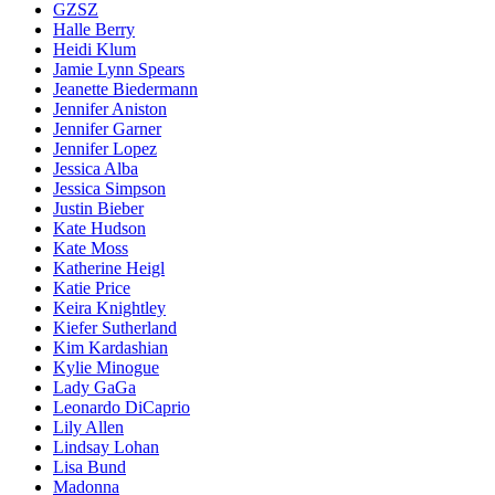
GZSZ
Halle Berry
Heidi Klum
Jamie Lynn Spears
Jeanette Biedermann
Jennifer Aniston
Jennifer Garner
Jennifer Lopez
Jessica Alba
Jessica Simpson
Justin Bieber
Kate Hudson
Kate Moss
Katherine Heigl
Katie Price
Keira Knightley
Kiefer Sutherland
Kim Kardashian
Kylie Minogue
Lady GaGa
Leonardo DiCaprio
Lily Allen
Lindsay Lohan
Lisa Bund
Madonna