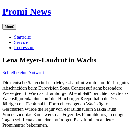
Zum
Promi News
Inhalt
springen
Menü
Startseite
Service
Impressum
Lena Meyer-Landrut in Wachs
Schreibe eine Antwort
Die deutsche Sängerin Lena Meyer-Landrut wurde nun für ihr gutes
Abschneiden beim Eurovision Song Contest auf ganz besondere
Weise geehrt. Wie das „Hamburger Abendblatt“ berichtet, setzte das
Wachsfigurenkabinett auf der Hamburger Reeperbahn der 20-
Jährigen ein Denkmal in Form einer eigenen Wachsfigur.
Geschaffen wurde die Figur von der Bildhauerin Saskia Ruth.
Vorerst ziert das Kunstwerk das Foyer des Panoptikums, in einigen
Tagen soll Lena dann einen würdigen Platz inmitten anderer
Prominenter bekommen.