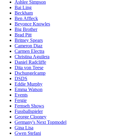
Ashlee Simpson
Bai Ling
Beckham
Ben Affleck
Beyonce Knowles
Big Brother
Brad Pitt
Britney Spears
Cameron Diaz
Carmen Electra
Christina Aguilera
Daniel Radcliffe
Dita von Teese
Dschungelcamp
DSDS
Eddie Murphy
Emma Watson
Events
Fergie
Fernseh Shows
Fussballspieler
George Clooney
Germany's Next Topmodel
Gina Lisa
Gwen Stefani