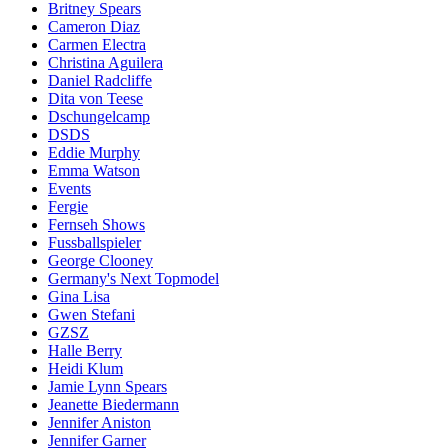
Britney Spears
Cameron Diaz
Carmen Electra
Christina Aguilera
Daniel Radcliffe
Dita von Teese
Dschungelcamp
DSDS
Eddie Murphy
Emma Watson
Events
Fergie
Fernseh Shows
Fussballspieler
George Clooney
Germany's Next Topmodel
Gina Lisa
Gwen Stefani
GZSZ
Halle Berry
Heidi Klum
Jamie Lynn Spears
Jeanette Biedermann
Jennifer Aniston
Jennifer Garner