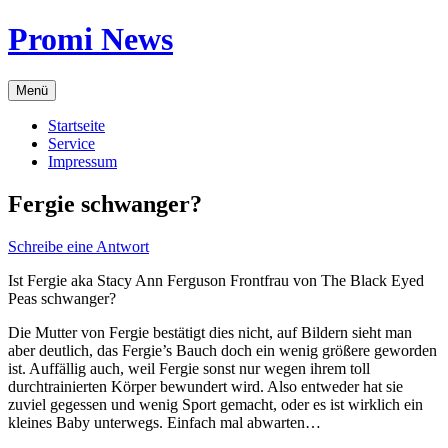
Zum
Promi News
Inhalt
springen
Menü
Startseite
Service
Impressum
Fergie schwanger?
Schreibe eine Antwort
Ist Fergie aka Stacy Ann Ferguson Frontfrau von The Black Eyed
Peas schwanger?
Die Mutter von Fergie bestätigt dies nicht, auf Bildern sieht man
aber deutlich, das Fergie’s Bauch doch ein wenig größere geworden
ist. Auffällig auch, weil Fergie sonst nur wegen ihrem toll
durchtrainierten Körper bewundert wird. Also entweder hat sie
zuviel gegessen und wenig Sport gemacht, oder es ist wirklich ein
kleines Baby unterwegs. Einfach mal abwarten…