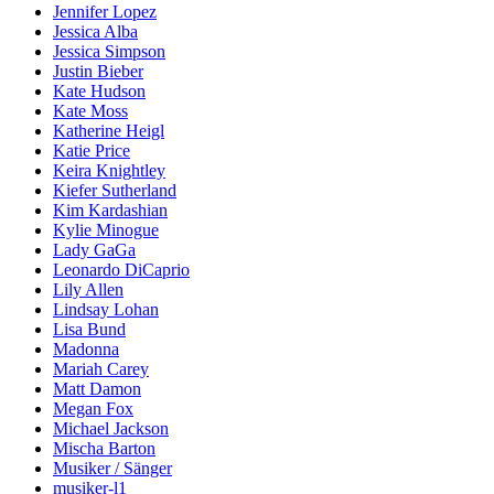
Jennifer Lopez
Jessica Alba
Jessica Simpson
Justin Bieber
Kate Hudson
Kate Moss
Katherine Heigl
Katie Price
Keira Knightley
Kiefer Sutherland
Kim Kardashian
Kylie Minogue
Lady GaGa
Leonardo DiCaprio
Lily Allen
Lindsay Lohan
Lisa Bund
Madonna
Mariah Carey
Matt Damon
Megan Fox
Michael Jackson
Mischa Barton
Musiker / Sänger
musiker-l1