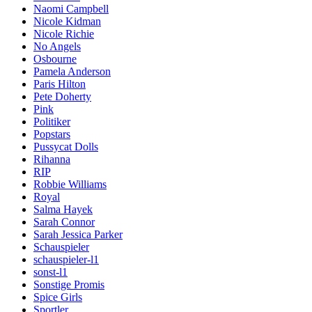
Naomi Campbell
Nicole Kidman
Nicole Richie
No Angels
Osbourne
Pamela Anderson
Paris Hilton
Pete Doherty
Pink
Politiker
Popstars
Pussycat Dolls
Rihanna
RIP
Robbie Williams
Royal
Salma Hayek
Sarah Connor
Sarah Jessica Parker
Schauspieler
schauspieler-l1
sonst-l1
Sonstige Promis
Spice Girls
Sportler