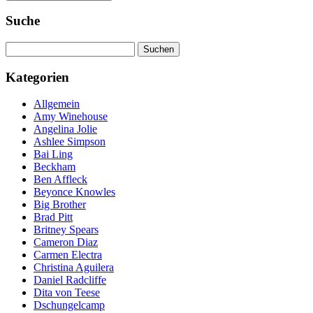
Suche
Suchen
nach:
Kategorien
Allgemein
Amy Winehouse
Angelina Jolie
Ashlee Simpson
Bai Ling
Beckham
Ben Affleck
Beyonce Knowles
Big Brother
Brad Pitt
Britney Spears
Cameron Diaz
Carmen Electra
Christina Aguilera
Daniel Radcliffe
Dita von Teese
Dschungelcamp