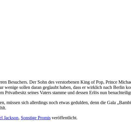
eren Besuchers. Der Sohn des verstorbenen King of Pop, Prince Michael J
 nur wenige sollen daran geglaubt haben, dass er wirklich nach Berlin
em Privatbesitz seines Vaters stamme und dessen Erlös nun benachteil
hten, müssen sich allerdings noch etwas gedulden, denn die Gala „Bamb
hlt.
l Jackson
,
Sonstige Promis
veröffentlicht.