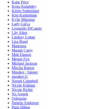
Katie Price
Keira Knightley
Kiefer Sutherland
Kim Kardashian
Kylie Minogue
Lady GaGa
Leonardo DiCaprio
Lily Allen
Lindsay Lohan
Lisa Bund
Madonna
Mariah Carey
Matt Damon
Megan Fox
Michael Jackson
Mischa Barton
Musiker / Sänger
musiker-l1
Naomi Campbell
Nicole Kidman
Nicole Richie
No Angels
Osbourne
Pamela Anderson
Paris Hilton