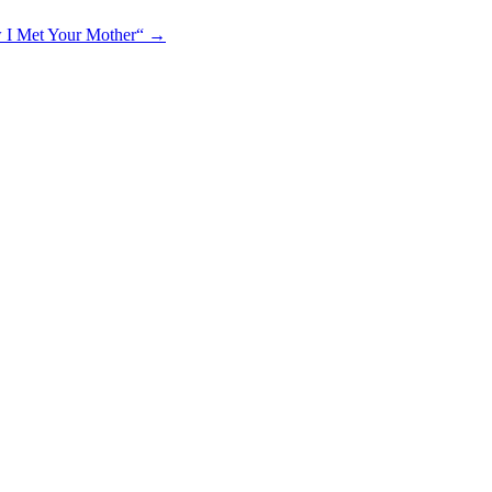
w I Met Your Mother“
→