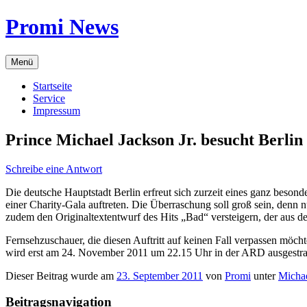
Zum
Promi News
Inhalt
springen
Menü
Startseite
Service
Impressum
Prince Michael Jackson Jr. besucht Berlin
Schreibe eine Antwort
Die deutsche Hauptstadt Berlin erfreut sich zurzeit eines ganz besond
einer Charity-Gala auftreten. Die Überraschung soll groß sein, denn
zudem den Originaltextentwurf des Hits „Bad“ versteigern, der aus d
Fernsehzuschauer, die diesen Auftritt auf keinen Fall verpassen möc
wird erst am 24. November 2011 um 22.15 Uhr in der ARD ausgestra
Dieser Beitrag wurde am
23. September 2011
von
Promi
unter
Michae
Beitragsnavigation