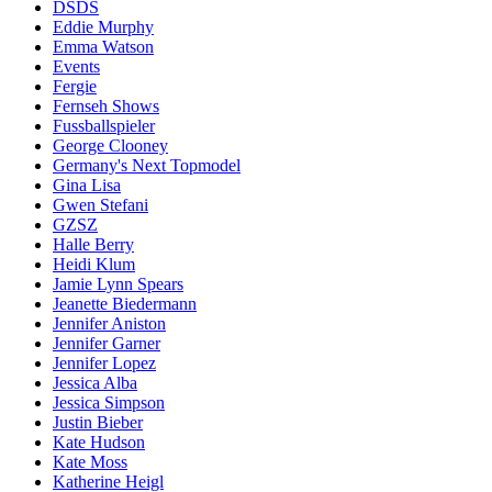
DSDS
Eddie Murphy
Emma Watson
Events
Fergie
Fernseh Shows
Fussballspieler
George Clooney
Germany's Next Topmodel
Gina Lisa
Gwen Stefani
GZSZ
Halle Berry
Heidi Klum
Jamie Lynn Spears
Jeanette Biedermann
Jennifer Aniston
Jennifer Garner
Jennifer Lopez
Jessica Alba
Jessica Simpson
Justin Bieber
Kate Hudson
Kate Moss
Katherine Heigl