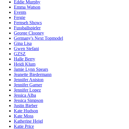
Eddie Murphy
Emma Watson
Events
Fergie
Fernseh Shows
Fussballspieler
George Clooney
Germany's Next Topmodel
Gina Lisa
Gwen Stefani
GZSZ
Halle Berry
Heidi Klum
Jamie Lynn Spears
Jeanette Biedermann
Jennifer Aniston
Jennifer Garner
Jennifer Lopez
Jessica Alba
Jessica Simpson
Justin Bieber
Kate Hudson
Kate Moss
Katherine Heigl
Katie Price