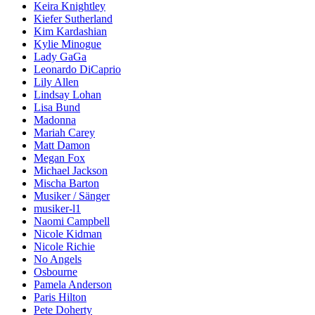
Keira Knightley
Kiefer Sutherland
Kim Kardashian
Kylie Minogue
Lady GaGa
Leonardo DiCaprio
Lily Allen
Lindsay Lohan
Lisa Bund
Madonna
Mariah Carey
Matt Damon
Megan Fox
Michael Jackson
Mischa Barton
Musiker / Sänger
musiker-l1
Naomi Campbell
Nicole Kidman
Nicole Richie
No Angels
Osbourne
Pamela Anderson
Paris Hilton
Pete Doherty