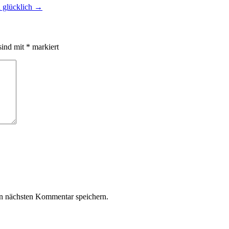
 glücklich
→
sind mit
*
markiert
n nächsten Kommentar speichern.