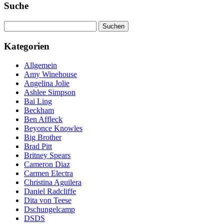
Suche
Suchen
nach:
Kategorien
Allgemein
Amy Winehouse
Angelina Jolie
Ashlee Simpson
Bai Ling
Beckham
Ben Affleck
Beyonce Knowles
Big Brother
Brad Pitt
Britney Spears
Cameron Diaz
Carmen Electra
Christina Aguilera
Daniel Radcliffe
Dita von Teese
Dschungelcamp
DSDS