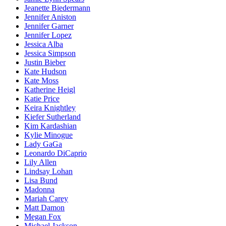
Jeanette Biedermann
Jennifer Aniston
Jennifer Garner
Jennifer Lopez
Jessica Alba
Jessica Simpson
Justin Bieber
Kate Hudson
Kate Moss
Katherine Heigl
Katie Price
Keira Knightley
Kiefer Sutherland
Kim Kardashian
Kylie Minogue
Lady GaGa
Leonardo DiCaprio
Lily Allen
Lindsay Lohan
Lisa Bund
Madonna
Mariah Carey
Matt Damon
Megan Fox
Michael Jackson