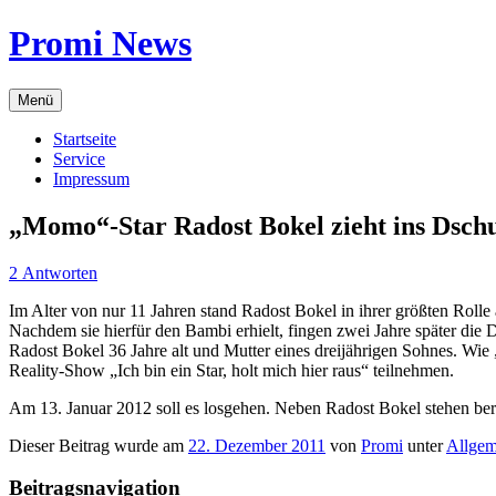
Zum
Promi News
Inhalt
springen
Menü
Startseite
Service
Impressum
„Momo“-Star Radost Bokel zieht ins Dsc
2 Antworten
Im Alter von nur 11 Jahren stand Radost Bokel in ihrer größten Ro
Nachdem sie hierfür den Bambi erhielt, fingen zwei Jahre später die 
Radost Bokel 36 Jahre alt und Mutter eines dreijährigen Sohnes. Wie
Reality-Show „Ich bin ein Star, holt mich hier raus“ teilnehmen.
Am 13. Januar 2012 soll es losgehen. Neben Radost Bokel stehen ber
Dieser Beitrag wurde am
22. Dezember 2011
von
Promi
unter
Allgem
Beitragsnavigation