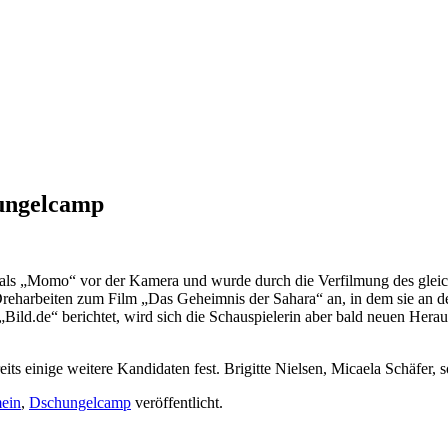
hungelcamp
lle als „Momo“ vor der Kamera und wurde durch die Verfilmung des gl
Dreharbeiten zum Film „Das Geheimnis der Sahara“ an, in dem sie an der
 „Bild.de“ berichtet, wird sich die Schauspielerin aber bald neuen He
eits einige weitere Kandidaten fest. Brigitte Nielsen, Micaela Schä
ein
,
Dschungelcamp
veröffentlicht.