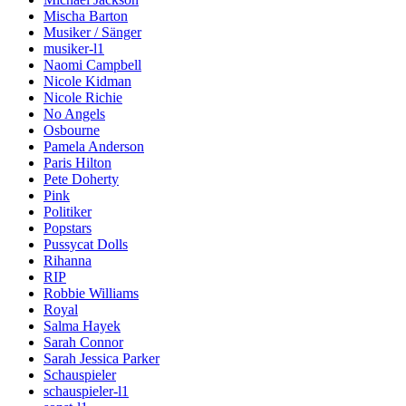
Mischa Barton
Musiker / Sänger
musiker-l1
Naomi Campbell
Nicole Kidman
Nicole Richie
No Angels
Osbourne
Pamela Anderson
Paris Hilton
Pete Doherty
Pink
Politiker
Popstars
Pussycat Dolls
Rihanna
RIP
Robbie Williams
Royal
Salma Hayek
Sarah Connor
Sarah Jessica Parker
Schauspieler
schauspieler-l1