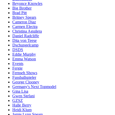
Beyonce Knowles
Big Brother
Brad Pitt
Britney Spears
Cameron Diaz
Carmen Electra
Christina Aguilera
Daniel Radcliffe
Dita von Teese
Dschungelcamp
DSDS
Eddie Murphy
Emma Watson
Events
Fergie
Fernseh Shows
Fussballspieler
George Clooney
Germany's Next Topmodel
Gina Lisa
Gwen Stefani
GZSZ
Halle Berry
Heidi Klum
Jamie Lynn Spears