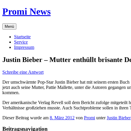
Zum
Promi News
Inhalt
springen
Menü
Startseite
Service
Impressum
Justin Bieber – Mutter enthüllt brisante D
Schreibe eine Antwort
Der umschwärmte Pop-Star Justin Bieber hat mit seinem ersten Buch „F
jetzt auch seine Mutter, Pattie Mallette, unter die Autoren gegange
kommen.
Der amerikanische Verlag Revell soll dem Bericht zufolge mitgeteilt 
Verhältnisse großziehen musste. Auch Suchtprobleme sollen in ihren T
Dieser Beitrag wurde am
8. März 2012
von
Promi
unter
Justin Bieber
Beitragsnavigation