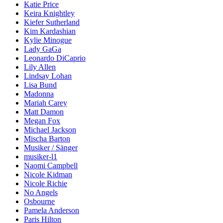
Katie Price
Keira Knightley
Kiefer Sutherland
Kim Kardashian
Kylie Minogue
Lady GaGa
Leonardo DiCaprio
Lily Allen
Lindsay Lohan
Lisa Bund
Madonna
Mariah Carey
Matt Damon
Megan Fox
Michael Jackson
Mischa Barton
Musiker / Sänger
musiker-l1
Naomi Campbell
Nicole Kidman
Nicole Richie
No Angels
Osbourne
Pamela Anderson
Paris Hilton