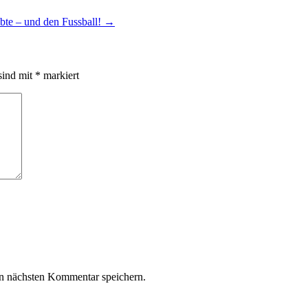
ebte – und den Fussball!
→
sind mit
*
markiert
n nächsten Kommentar speichern.