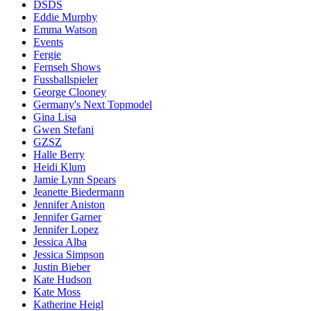
DSDS
Eddie Murphy
Emma Watson
Events
Fergie
Fernseh Shows
Fussballspieler
George Clooney
Germany's Next Topmodel
Gina Lisa
Gwen Stefani
GZSZ
Halle Berry
Heidi Klum
Jamie Lynn Spears
Jeanette Biedermann
Jennifer Aniston
Jennifer Garner
Jennifer Lopez
Jessica Alba
Jessica Simpson
Justin Bieber
Kate Hudson
Kate Moss
Katherine Heigl