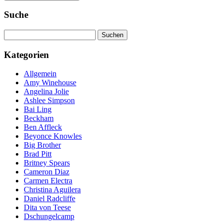
Suche
Suchen
nach:
Kategorien
Allgemein
Amy Winehouse
Angelina Jolie
Ashlee Simpson
Bai Ling
Beckham
Ben Affleck
Beyonce Knowles
Big Brother
Brad Pitt
Britney Spears
Cameron Diaz
Carmen Electra
Christina Aguilera
Daniel Radcliffe
Dita von Teese
Dschungelcamp