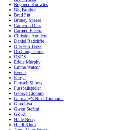
Beyonce Knowles
Big Brother
Brad Pitt
Britney Spears
Cameron Diaz
Carmen Electra
Christina Aguilera
Daniel Radcliffe
Dita von Teese
Dschungelcamp
DSDS
Eddie Murphy
Emma Watson
Events
Fergie
Fernseh Shows
Fussballspieler
George Clooney
Germany's Next Topmodel
Gina Lisa
Gwen Stefani
GZSZ
Halle Berry
Heidi Klum
Jamie Lynn Spears