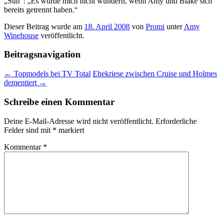
„Sun“: „Es würde mich nicht wundern, wenn Amy und Blake sich
bereits getrennt haben.“
Dieser Beitrag wurde am
18. April 2008
von
Promi
unter
Amy
Winehouse
veröffentlicht.
Beitragsnavigation
←
Topmodels bei TV Total
Ehekriese zwischen Cruise und Holmes
dementiert
→
Schreibe einen Kommentar
Deine E-Mail-Adresse wird nicht veröffentlicht.
Erforderliche
Felder sind mit
*
markiert
Kommentar
*