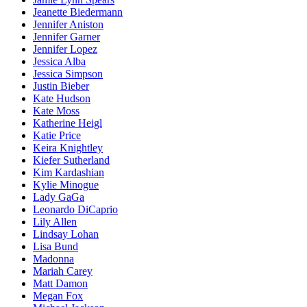
Jeanette Biedermann
Jennifer Aniston
Jennifer Garner
Jennifer Lopez
Jessica Alba
Jessica Simpson
Justin Bieber
Kate Hudson
Kate Moss
Katherine Heigl
Katie Price
Keira Knightley
Kiefer Sutherland
Kim Kardashian
Kylie Minogue
Lady GaGa
Leonardo DiCaprio
Lily Allen
Lindsay Lohan
Lisa Bund
Madonna
Mariah Carey
Matt Damon
Megan Fox