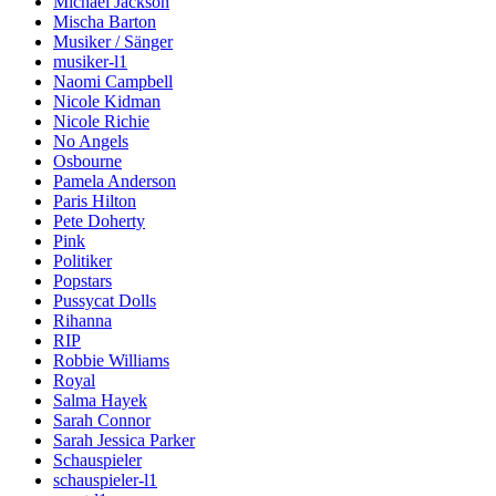
Michael Jackson
Mischa Barton
Musiker / Sänger
musiker-l1
Naomi Campbell
Nicole Kidman
Nicole Richie
No Angels
Osbourne
Pamela Anderson
Paris Hilton
Pete Doherty
Pink
Politiker
Popstars
Pussycat Dolls
Rihanna
RIP
Robbie Williams
Royal
Salma Hayek
Sarah Connor
Sarah Jessica Parker
Schauspieler
schauspieler-l1