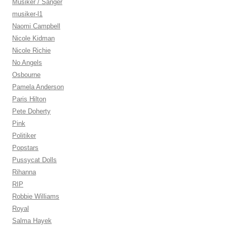
Musiker / Sänger
musiker-l1
Naomi Campbell
Nicole Kidman
Nicole Richie
No Angels
Osbourne
Pamela Anderson
Paris Hilton
Pete Doherty
Pink
Politiker
Popstars
Pussycat Dolls
Rihanna
RIP
Robbie Williams
Royal
Salma Hayek