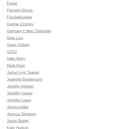
Fergie
Fernseh Shows
Fussballspieler
George Clooney
Germany's Next Topmodel
Gina Lisa
Gwen Stefani
GZSZ
Halle Berry
Heidi Klum
Jamie Lynn Spears
Jeanette Biedermann
Jennifer Aniston
Jennifer Garner
Jennifer Lopez
Jessica Alba
Jessica Simpson
Justin Bieber
Kate Hudson