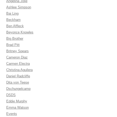
Angelina Jolie
Ashlee Simpson
Bai Ling
Beckham
Ben Affleck
Beyonce Knowles
Big Brother
Brad Pitt
Britney Spears
Cameron Diaz
Carmen Electra
Christina Aguilera
Daniel Radcliffe
Dita von Teese
Dschungelcamp
DSDS
Eddie Murphy
Emma Watson
Events