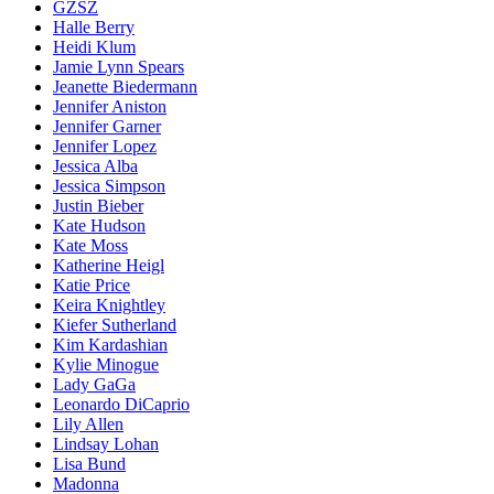
GZSZ
Halle Berry
Heidi Klum
Jamie Lynn Spears
Jeanette Biedermann
Jennifer Aniston
Jennifer Garner
Jennifer Lopez
Jessica Alba
Jessica Simpson
Justin Bieber
Kate Hudson
Kate Moss
Katherine Heigl
Katie Price
Keira Knightley
Kiefer Sutherland
Kim Kardashian
Kylie Minogue
Lady GaGa
Leonardo DiCaprio
Lily Allen
Lindsay Lohan
Lisa Bund
Madonna