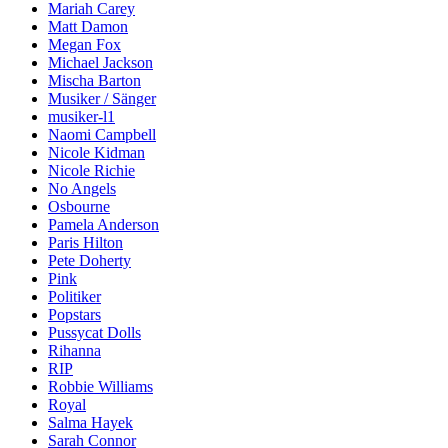
Mariah Carey
Matt Damon
Megan Fox
Michael Jackson
Mischa Barton
Musiker / Sänger
musiker-l1
Naomi Campbell
Nicole Kidman
Nicole Richie
No Angels
Osbourne
Pamela Anderson
Paris Hilton
Pete Doherty
Pink
Politiker
Popstars
Pussycat Dolls
Rihanna
RIP
Robbie Williams
Royal
Salma Hayek
Sarah Connor