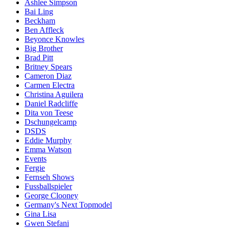
Ashlee Simpson
Bai Ling
Beckham
Ben Affleck
Beyonce Knowles
Big Brother
Brad Pitt
Britney Spears
Cameron Diaz
Carmen Electra
Christina Aguilera
Daniel Radcliffe
Dita von Teese
Dschungelcamp
DSDS
Eddie Murphy
Emma Watson
Events
Fergie
Fernseh Shows
Fussballspieler
George Clooney
Germany's Next Topmodel
Gina Lisa
Gwen Stefani