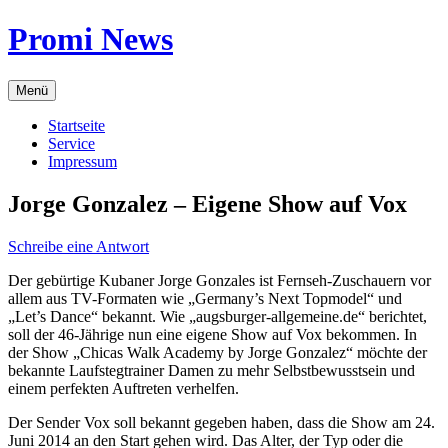
Zum
Promi News
Inhalt
springen
Menü
Startseite
Service
Impressum
Jorge Gonzalez – Eigene Show auf Vox
Schreibe eine Antwort
Der gebürtige Kubaner Jorge Gonzales ist Fernseh-Zuschauern vor
allem aus TV-Formaten wie „Germany’s Next Topmodel“ und
„Let’s Dance“ bekannt. Wie „augsburger-allgemeine.de“ berichtet,
soll der 46-Jährige nun eine eigene Show auf Vox bekommen. In
der Show „Chicas Walk Academy by Jorge Gonzalez“ möchte der
bekannte Laufstegtrainer Damen zu mehr Selbstbewusstsein und
einem perfekten Auftreten verhelfen.
Der Sender Vox soll bekannt gegeben haben, dass die Show am 24.
Juni 2014 an den Start gehen wird. Das Alter, der Typ oder die