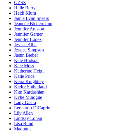
GZSZ
Halle Berry
Heidi Klum
Jamie Lynn Spears
Jeanette Biedermann
Jennifer Aniston
Jennifer Garner
Jennifer Lopez
Jessica Alba
Jessica Simpson
Justin Bieber
Kate Hudson
Kate Moss
Katherine Heigl
Katie Price
Keira Knightley
Kiefer Sutherland
Kim Kardashian
Kylie Minogue
Lady GaGa
Leonardo DiCaprio
Lily Allen
Lindsay Lohan
Lisa Bund
Madonna