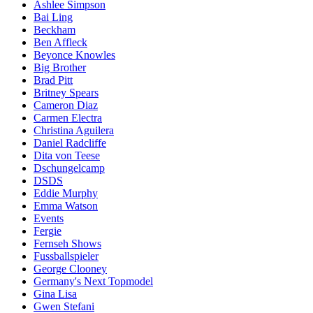
Ashlee Simpson
Bai Ling
Beckham
Ben Affleck
Beyonce Knowles
Big Brother
Brad Pitt
Britney Spears
Cameron Diaz
Carmen Electra
Christina Aguilera
Daniel Radcliffe
Dita von Teese
Dschungelcamp
DSDS
Eddie Murphy
Emma Watson
Events
Fergie
Fernseh Shows
Fussballspieler
George Clooney
Germany's Next Topmodel
Gina Lisa
Gwen Stefani