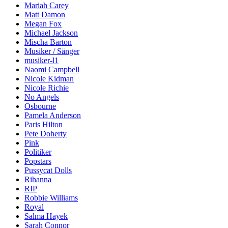
Mariah Carey
Matt Damon
Megan Fox
Michael Jackson
Mischa Barton
Musiker / Sänger
musiker-l1
Naomi Campbell
Nicole Kidman
Nicole Richie
No Angels
Osbourne
Pamela Anderson
Paris Hilton
Pete Doherty
Pink
Politiker
Popstars
Pussycat Dolls
Rihanna
RIP
Robbie Williams
Royal
Salma Hayek
Sarah Connor