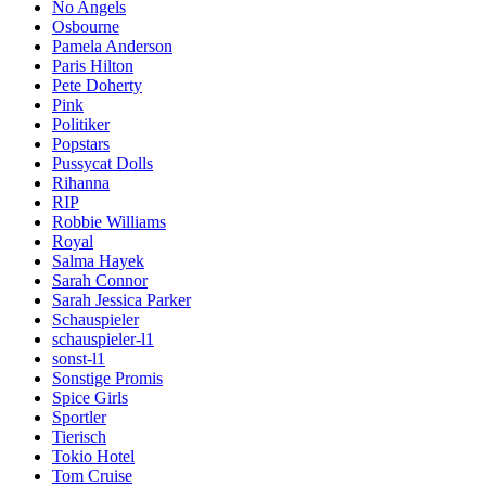
No Angels
Osbourne
Pamela Anderson
Paris Hilton
Pete Doherty
Pink
Politiker
Popstars
Pussycat Dolls
Rihanna
RIP
Robbie Williams
Royal
Salma Hayek
Sarah Connor
Sarah Jessica Parker
Schauspieler
schauspieler-l1
sonst-l1
Sonstige Promis
Spice Girls
Sportler
Tierisch
Tokio Hotel
Tom Cruise