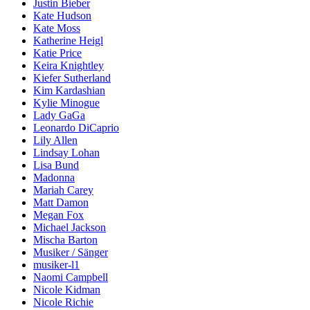
Justin Bieber
Kate Hudson
Kate Moss
Katherine Heigl
Katie Price
Keira Knightley
Kiefer Sutherland
Kim Kardashian
Kylie Minogue
Lady GaGa
Leonardo DiCaprio
Lily Allen
Lindsay Lohan
Lisa Bund
Madonna
Mariah Carey
Matt Damon
Megan Fox
Michael Jackson
Mischa Barton
Musiker / Sänger
musiker-l1
Naomi Campbell
Nicole Kidman
Nicole Richie