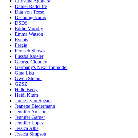
Christina Aguilera
Daniel Radcliffe
Dita von Teese
Dschungelcamp
DSDS
Eddie Murphy
Emma Watson
Events
Fergie
Fernseh Shows
Fussballspieler
George Clooney
Germany's Next Topmodel
Gina Lisa
Gwen Stefani
GZSZ
Halle Berry
Heidi Klum
Jamie Lynn Spears
Jeanette Biedermann
Jennifer Aniston
Jennifer Garner
Jennifer Lopez
Jessica Alba
Jessica Simpson