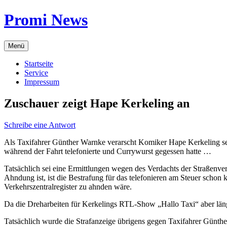
Zum
Promi News
Inhalt
springen
Menü
Startseite
Service
Impressum
Zuschauer zeigt Hape Kerkeling an
Schreibe eine Antwort
Als Taxifahrer Günther Warnke verarscht Komiker Hape Kerkeling sein
während der Fahrt telefonierte und Currywurst gegessen hatte …
Tatsächlich sei eine Ermittlungen wegen des Verdachts der Straßen
Ahndung ist, ist die Bestrafung für das telefonieren am Steuer scho
Verkehrszentralregister zu ahnden wäre.
Da die Dreharbeiten für Kerkelings RTL-Show „Hallo Taxi“ aber läng
Tatsächlich wurde die Strafanzeige übrigens gegen Taxifahrer Günthe