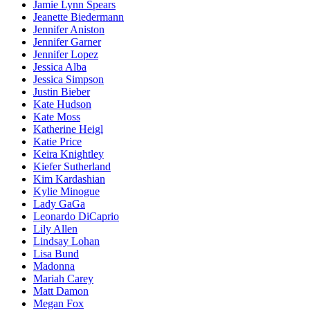
Jamie Lynn Spears
Jeanette Biedermann
Jennifer Aniston
Jennifer Garner
Jennifer Lopez
Jessica Alba
Jessica Simpson
Justin Bieber
Kate Hudson
Kate Moss
Katherine Heigl
Katie Price
Keira Knightley
Kiefer Sutherland
Kim Kardashian
Kylie Minogue
Lady GaGa
Leonardo DiCaprio
Lily Allen
Lindsay Lohan
Lisa Bund
Madonna
Mariah Carey
Matt Damon
Megan Fox