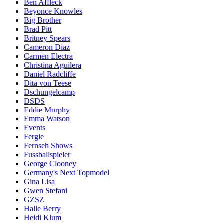
Ben Affleck
Beyonce Knowles
Big Brother
Brad Pitt
Britney Spears
Cameron Diaz
Carmen Electra
Christina Aguilera
Daniel Radcliffe
Dita von Teese
Dschungelcamp
DSDS
Eddie Murphy
Emma Watson
Events
Fergie
Fernseh Shows
Fussballspieler
George Clooney
Germany's Next Topmodel
Gina Lisa
Gwen Stefani
GZSZ
Halle Berry
Heidi Klum