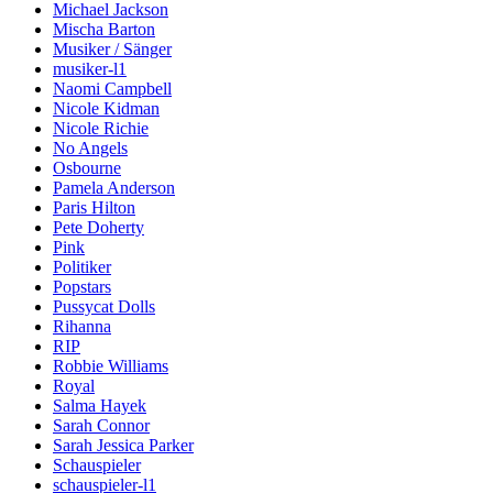
Michael Jackson
Mischa Barton
Musiker / Sänger
musiker-l1
Naomi Campbell
Nicole Kidman
Nicole Richie
No Angels
Osbourne
Pamela Anderson
Paris Hilton
Pete Doherty
Pink
Politiker
Popstars
Pussycat Dolls
Rihanna
RIP
Robbie Williams
Royal
Salma Hayek
Sarah Connor
Sarah Jessica Parker
Schauspieler
schauspieler-l1