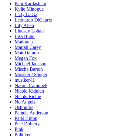
Kim Kardashian
Kylie Minogue
Lady GaGa
Leonardo DiCaprio
Lily Allen
Lindsay Lohan
Lisa Bund
Madonna
Mariah Carey
Matt Damon
Megan Fox
Michael Jackson
Mischa Barton
Musiker / Sänger
musiker-l1
Naomi Campbell
Nicole Kidman
Nicole Richie
No Angels
Osbourne
Pamela Anderson
Paris Hilton
Pete Doherty
Pink
Politiker