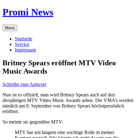
Zum
Promi News
Inhalt
springen
Menü
Startseite
Service
Impressum
Britney Spears eröffnet MTV Video
Music Awards
Schreibe eine Antwort
Nun ist es offiziell, man wird Britney Spears auch auf den
diesjährigen MTV Video Music Awards sehen. Die VMA’s werden
nämlich am 8. September von Britney Spears höchstpersönlich
eröffnet.
So meinte sie gegenüber MTV:
MTV hat seit langem eine wichtige Rolle in meiner
Karriere gespielt. Wie könnte ich nicht da sein um die