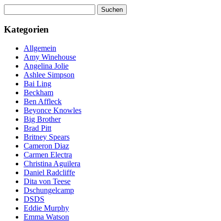
Suchen
nach:
Kategorien
Allgemein
Amy Winehouse
Angelina Jolie
Ashlee Simpson
Bai Ling
Beckham
Ben Affleck
Beyonce Knowles
Big Brother
Brad Pitt
Britney Spears
Cameron Diaz
Carmen Electra
Christina Aguilera
Daniel Radcliffe
Dita von Teese
Dschungelcamp
DSDS
Eddie Murphy
Emma Watson