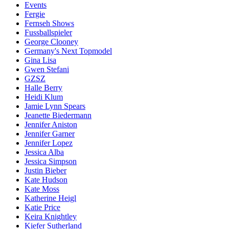
Events
Fergie
Fernseh Shows
Fussballspieler
George Clooney
Germany's Next Topmodel
Gina Lisa
Gwen Stefani
GZSZ
Halle Berry
Heidi Klum
Jamie Lynn Spears
Jeanette Biedermann
Jennifer Aniston
Jennifer Garner
Jennifer Lopez
Jessica Alba
Jessica Simpson
Justin Bieber
Kate Hudson
Kate Moss
Katherine Heigl
Katie Price
Keira Knightley
Kiefer Sutherland