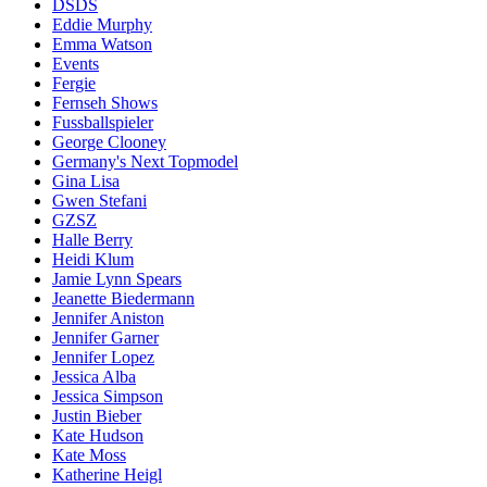
DSDS
Eddie Murphy
Emma Watson
Events
Fergie
Fernseh Shows
Fussballspieler
George Clooney
Germany's Next Topmodel
Gina Lisa
Gwen Stefani
GZSZ
Halle Berry
Heidi Klum
Jamie Lynn Spears
Jeanette Biedermann
Jennifer Aniston
Jennifer Garner
Jennifer Lopez
Jessica Alba
Jessica Simpson
Justin Bieber
Kate Hudson
Kate Moss
Katherine Heigl