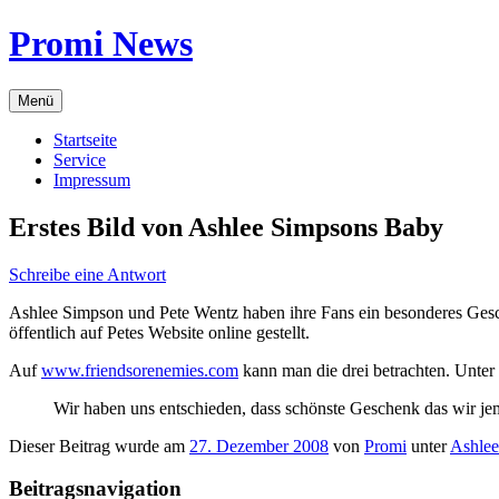
Zum
Promi News
Inhalt
springen
Menü
Startseite
Service
Impressum
Erstes Bild von Ashlee Simpsons Baby
Schreibe eine Antwort
Ashlee Simpson und Pete Wentz haben ihre Fans ein besonderes Gesche
öffentlich auf Petes Website online gestellt.
Auf
www.friendsorenemies.com
kann man die drei betrachten. Unter d
Wir haben uns entschieden, dass schönste Geschenk das wir jem
Dieser Beitrag wurde am
27. Dezember 2008
von
Promi
unter
Ashle
Beitragsnavigation