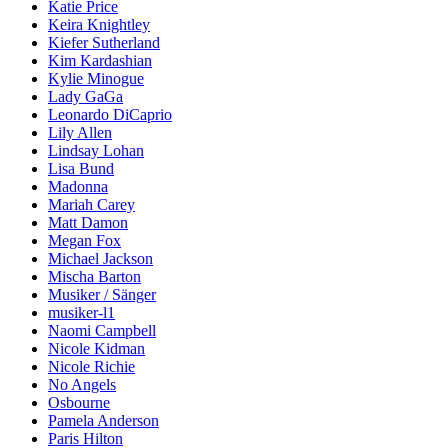
Katie Price
Keira Knightley
Kiefer Sutherland
Kim Kardashian
Kylie Minogue
Lady GaGa
Leonardo DiCaprio
Lily Allen
Lindsay Lohan
Lisa Bund
Madonna
Mariah Carey
Matt Damon
Megan Fox
Michael Jackson
Mischa Barton
Musiker / Sänger
musiker-l1
Naomi Campbell
Nicole Kidman
Nicole Richie
No Angels
Osbourne
Pamela Anderson
Paris Hilton