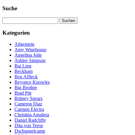
Suche
Suchen
nach:
Kategorien
Allgemein
Amy Winehouse
Angelina Jolie
Ashlee Simpson
Bai Ling
Beckham
Ben Affleck
Beyonce Knowles
Big Brother
Brad Pitt
Britney Spears
Cameron Diaz
Carmen Electra
Christina Aguilera
Daniel Radcliffe
Dita von Teese
Dschungelcamp