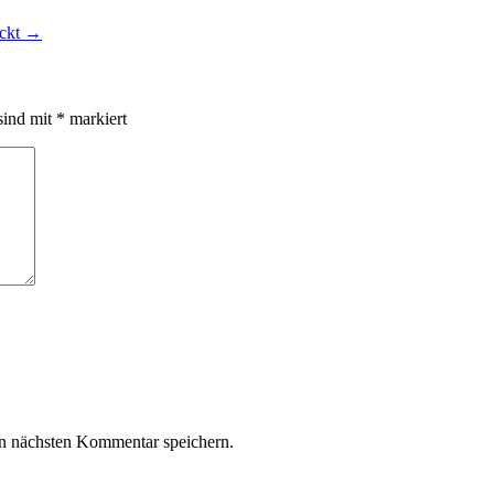
ackt
→
sind mit
*
markiert
n nächsten Kommentar speichern.