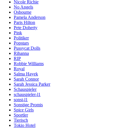
Nicole Richie
No Angels
Osbourne
Pamela Anderson
Paris Hilton
Pete Doherty
Pink
Politiker
Popstars
Pussycat Dolls
Rihanna
RIP
Robbie Williams
Royal
Salma Hayek
Sarah Connor
Sarah Jessica Parker
Schauspieler
schauspieler-l1
sonst-l1
Sonstige Promis
Spice Girls
Sportler
Tierisch
Tokio Hotel