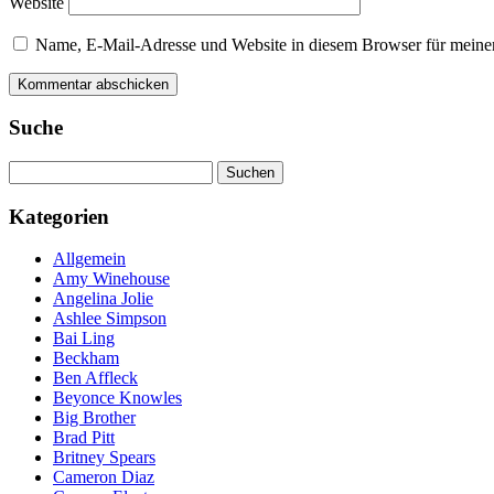
Website
Name, E-Mail-Adresse und Website in diesem Browser für meine
Suche
Suchen
nach:
Kategorien
Allgemein
Amy Winehouse
Angelina Jolie
Ashlee Simpson
Bai Ling
Beckham
Ben Affleck
Beyonce Knowles
Big Brother
Brad Pitt
Britney Spears
Cameron Diaz