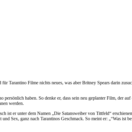
r Tarantino Filme nichts neues, was aber Britney Spears darin zusuchen 
o persönlich haben. So denke er, dass sein neu geplanter Film, der au
innen werden.
Deutsch ist er unter dem Namen „Die Satansweiber von Tittfeld“ erschiene
lt und Sex, ganz nach Tarantinos Geschmack. So meint er: „“Was ist bes