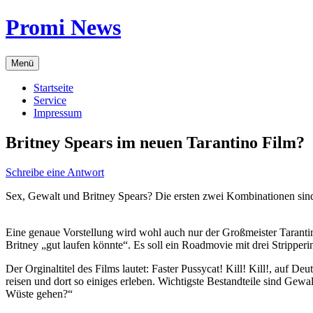
Zum
Promi News
Inhalt
springen
Menü
Startseite
Service
Impressum
Britney Spears im neuen Tarantino Film?
Schreibe eine Antwort
Sex, Gewalt und Britney Spears? Die ersten zwei Kombinationen sind fü
Eine genaue Vorstellung wird wohl auch nur der Großmeister Tarantin
Britney „gut laufen könnte“. Es soll ein Roadmovie mit drei Stripper
Der Orginaltitel des Films lautet: Faster Pussycat! Kill! Kill!, auf 
reisen und dort so einiges erleben. Wichtigste Bestandteile sind Gewa
Wüste gehen?“