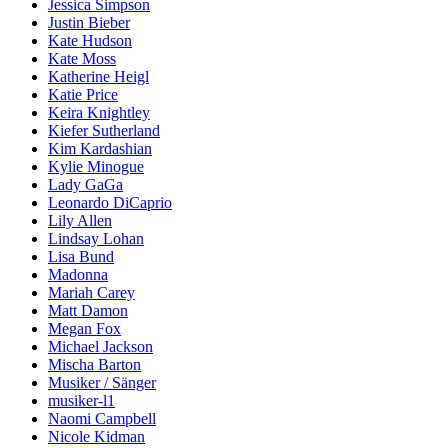
Jessica Simpson
Justin Bieber
Kate Hudson
Kate Moss
Katherine Heigl
Katie Price
Keira Knightley
Kiefer Sutherland
Kim Kardashian
Kylie Minogue
Lady GaGa
Leonardo DiCaprio
Lily Allen
Lindsay Lohan
Lisa Bund
Madonna
Mariah Carey
Matt Damon
Megan Fox
Michael Jackson
Mischa Barton
Musiker / Sänger
musiker-l1
Naomi Campbell
Nicole Kidman