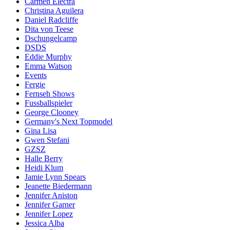
Carmen Electra
Christina Aguilera
Daniel Radcliffe
Dita von Teese
Dschungelcamp
DSDS
Eddie Murphy
Emma Watson
Events
Fergie
Fernseh Shows
Fussballspieler
George Clooney
Germany's Next Topmodel
Gina Lisa
Gwen Stefani
GZSZ
Halle Berry
Heidi Klum
Jamie Lynn Spears
Jeanette Biedermann
Jennifer Aniston
Jennifer Garner
Jennifer Lopez
Jessica Alba