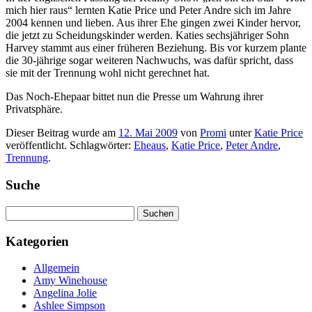
mich hier raus“ lernten Katie Price und Peter Andre sich im Jahre
2004 kennen und lieben. Aus ihrer Ehe gingen zwei Kinder hervor,
die jetzt zu Scheidungskinder werden. Katies sechsjähriger Sohn
Harvey stammt aus einer früheren Beziehung. Bis vor kurzem plante
die 30-jährige sogar weiteren Nachwuchs, was dafür spricht, dass
sie mit der Trennung wohl nicht gerechnet hat.
Das Noch-Ehepaar bittet nun die Presse um Wahrung ihrer
Privatsphäre.
Dieser Beitrag wurde am
12. Mai 2009
von
Promi
unter
Katie Price
veröffentlicht. Schlagwörter:
Eheaus
,
Katie Price
,
Peter Andre
,
Trennung
.
Suche
Suchen
nach:
Kategorien
Allgemein
Amy Winehouse
Angelina Jolie
Ashlee Simpson