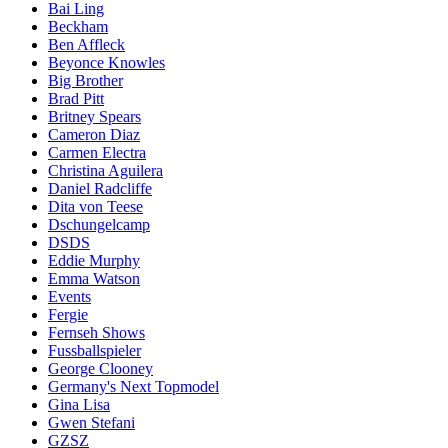
Bai Ling
Beckham
Ben Affleck
Beyonce Knowles
Big Brother
Brad Pitt
Britney Spears
Cameron Diaz
Carmen Electra
Christina Aguilera
Daniel Radcliffe
Dita von Teese
Dschungelcamp
DSDS
Eddie Murphy
Emma Watson
Events
Fergie
Fernseh Shows
Fussballspieler
George Clooney
Germany's Next Topmodel
Gina Lisa
Gwen Stefani
GZSZ