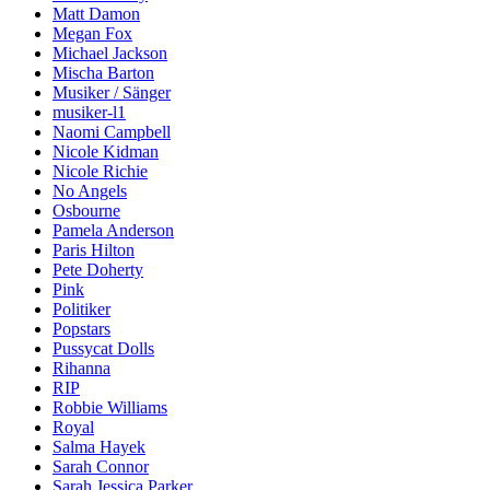
Matt Damon
Megan Fox
Michael Jackson
Mischa Barton
Musiker / Sänger
musiker-l1
Naomi Campbell
Nicole Kidman
Nicole Richie
No Angels
Osbourne
Pamela Anderson
Paris Hilton
Pete Doherty
Pink
Politiker
Popstars
Pussycat Dolls
Rihanna
RIP
Robbie Williams
Royal
Salma Hayek
Sarah Connor
Sarah Jessica Parker