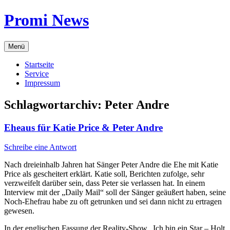
Zum
Promi News
Inhalt
springen
Menü
Startseite
Service
Impressum
Schlagwortarchiv:
Peter Andre
Eheaus für Katie Price & Peter Andre
Schreibe eine Antwort
Nach dreieinhalb Jahren hat Sänger Peter Andre die Ehe mit Katie
Price als gescheitert erklärt. Katie soll, Berichten zufolge, sehr
verzweifelt darüber sein, dass Peter sie verlassen hat. In einem
Interview mit der „Daily Mail“ soll der Sänger geäußert haben, seine
Noch-Ehefrau habe zu oft getrunken und sei dann nicht zu ertragen
gewesen.
In der englischen Fassung der Reality-Show „Ich bin ein Star – Holt