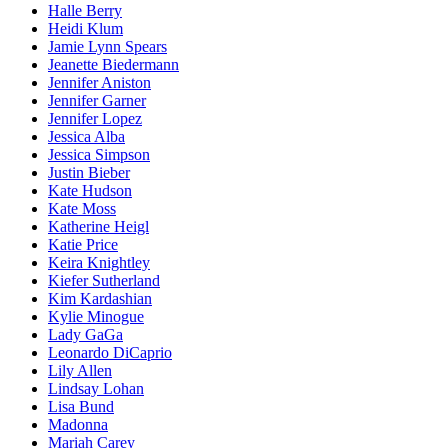
Halle Berry
Heidi Klum
Jamie Lynn Spears
Jeanette Biedermann
Jennifer Aniston
Jennifer Garner
Jennifer Lopez
Jessica Alba
Jessica Simpson
Justin Bieber
Kate Hudson
Kate Moss
Katherine Heigl
Katie Price
Keira Knightley
Kiefer Sutherland
Kim Kardashian
Kylie Minogue
Lady GaGa
Leonardo DiCaprio
Lily Allen
Lindsay Lohan
Lisa Bund
Madonna
Mariah Carey