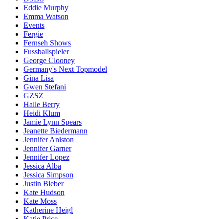
Eddie Murphy
Emma Watson
Events
Fergie
Fernseh Shows
Fussballspieler
George Clooney
Germany's Next Topmodel
Gina Lisa
Gwen Stefani
GZSZ
Halle Berry
Heidi Klum
Jamie Lynn Spears
Jeanette Biedermann
Jennifer Aniston
Jennifer Garner
Jennifer Lopez
Jessica Alba
Jessica Simpson
Justin Bieber
Kate Hudson
Kate Moss
Katherine Heigl
Katie Price