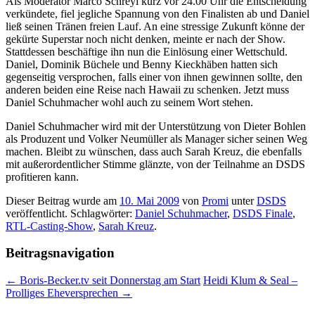
Als Moderator Marco Schreyl kurz vor 24.00 Uhr die Entscheidung
verkündete, fiel jegliche Spannung von den Finalisten ab und Daniel
ließ seinen Tränen freien Lauf. An eine stressige Zukunft könne der
gekürte Superstar noch nicht denken, meinte er nach der Show.
Stattdessen beschäftige ihn nun die Einlösung einer Wettschuld.
Daniel, Dominik Büchele und Benny Kieckhäben hatten sich
gegenseitig versprochen, falls einer von ihnen gewinnen sollte, den
anderen beiden eine Reise nach Hawaii zu schenken. Jetzt muss
Daniel Schuhmacher wohl auch zu seinem Wort stehen.
Daniel Schuhmacher wird mit der Unterstützung von Dieter Bohlen
als Produzent und Volker Neumüller als Manager sicher seinen Weg
machen. Bleibt zu wünschen, dass auch Sarah Kreuz, die ebenfalls
mit außerordentlicher Stimme glänzte, von der Teilnahme an DSDS
profitieren kann.
Dieser Beitrag wurde am
10. Mai 2009
von
Promi
unter
DSDS
veröffentlicht. Schlagwörter:
Daniel Schuhmacher
,
DSDS Finale
,
RTL-Casting-Show
,
Sarah Kreuz
.
Beitragsnavigation
←
Boris-Becker.tv seit Donnerstag am Start
Heidi Klum & Seal –
Prolliges Eheversprechen
→