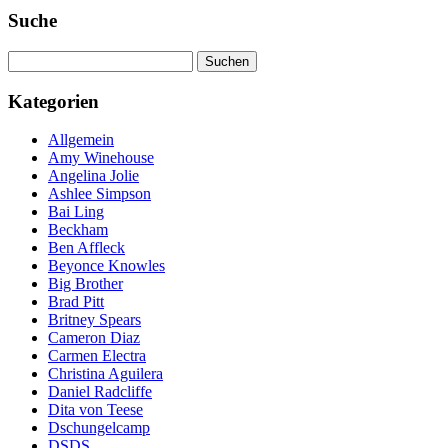
Suche
Suchen
nach:
Kategorien
Allgemein
Amy Winehouse
Angelina Jolie
Ashlee Simpson
Bai Ling
Beckham
Ben Affleck
Beyonce Knowles
Big Brother
Brad Pitt
Britney Spears
Cameron Diaz
Carmen Electra
Christina Aguilera
Daniel Radcliffe
Dita von Teese
Dschungelcamp
DSDS