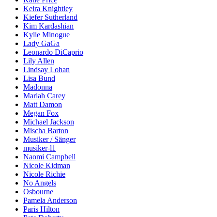
Keira Knightley
Kiefer Sutherland
Kim Kardashian
Kylie Minogue
Lady GaGa
Leonardo DiCaprio
Lily Allen
Lindsay Lohan
Lisa Bund
Madonna
Mariah Carey
Matt Damon
Megan Fox
Michael Jackson
Mischa Barton
Musiker / Sänger
musiker-l1
Naomi Campbell
Nicole Kidman
Nicole Richie
No Angels
Osbourne
Pamela Anderson
Paris Hilton