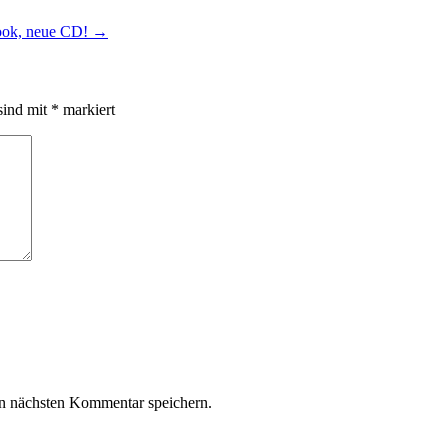
ook, neue CD!
→
sind mit
*
markiert
n nächsten Kommentar speichern.