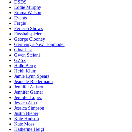
DSDS
Eddie Murphy
Emma Watson
Events
Fergie
Fernseh Shows
Fussballspieler
George Clooney
Germany's Next Topmodel
Gina Lisa
Gwen Stefani
GZSZ
Halle Berry
Heidi Klum
Jamie Lynn Spears
Jeanette Biedermann
Jennifer Aniston
Jennifer Garner
Jennifer Lopez
Jessica Alba
Jessica Simpson
Justin Bieber
Kate Hudson
Kate Moss
Katherine Heigl