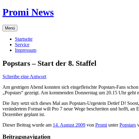
Zum
Promi News
Inhalt
springen
Menü
Startseite
Service
Impressum
Popstars – Start der 8. Staffel
Schreibe eine Antwort
Am gestrigen Abend konnten sich eingefleischte Popstars-Fans schon
„Popstars“ gezeigt. Am kommenden Donnerstag um 20.15 Uhr geht es wi
Die Jury setzt sich dieses Mal aus Popstars-Urgestein Detlef D! Soo
verändertem Format will Pro 7 neue Wege beschreiten und hofft, an E
Dezember geplant ist.
Dieser Beitrag wurde am
14. August 2009
von
Promi
unter
Popstars
v
Beitragsnavigation