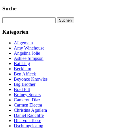
Suche
Suchen
nach:
Kategorien
Allgemein
Amy Winehouse
Angelina Jolie
Ashlee Simpson
Bai Ling
Beckham
Ben Affleck
Beyonce Knowles
Big Brother
Brad Pitt
Britney Spears
Cameron Diaz
Carmen Electra
Christina Aguilera
Daniel Radcliffe
Dita von Teese
Dschungelcamp