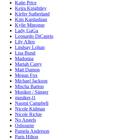
Katie Price
Keira Knightley
Kiefer Sutherland
Kim Kardashian
Kylie Minogue
Lady GaGa
Leonardo DiCaprio
Lily Allen
Lindsay Lohan
Lisa Bund
Madonna
Mariah Carey
Matt Damon
Megan Fox
Michael Jackson
Mischa Barton
Musiker / Sänger
musiker-l1
Naomi Campbell
Nicole Kidman
Nicole Richie
No Angels
Osbourne
Pamela Anderson
Paris Hilton