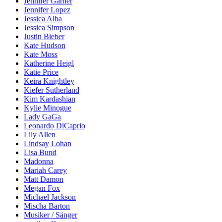
Jennifer Garner
Jennifer Lopez
Jessica Alba
Jessica Simpson
Justin Bieber
Kate Hudson
Kate Moss
Katherine Heigl
Katie Price
Keira Knightley
Kiefer Sutherland
Kim Kardashian
Kylie Minogue
Lady GaGa
Leonardo DiCaprio
Lily Allen
Lindsay Lohan
Lisa Bund
Madonna
Mariah Carey
Matt Damon
Megan Fox
Michael Jackson
Mischa Barton
Musiker / Sänger