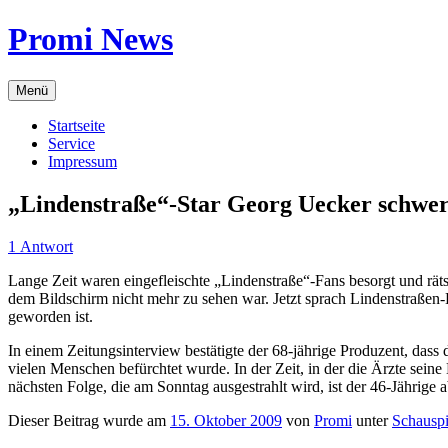
Zum
Promi News
Inhalt
springen
Menü
Startseite
Service
Impressum
„Lindenstraße“-Star Georg Uecker schwe
1 Antwort
Lange Zeit waren eingefleischte „Lindenstraße“-Fans besorgt und rät
dem Bildschirm nicht mehr zu sehen war. Jetzt sprach Lindenstraßen
geworden ist.
In einem Zeitungsinterview bestätigte der 68-jährige Produzent, das
vielen Menschen befürchtet wurde. In der Zeit, in der die Ärzte sei
nächsten Folge, die am Sonntag ausgestrahlt wird, ist der 46-Jährige a
Dieser Beitrag wurde am
15. Oktober 2009
von
Promi
unter
Schauspi