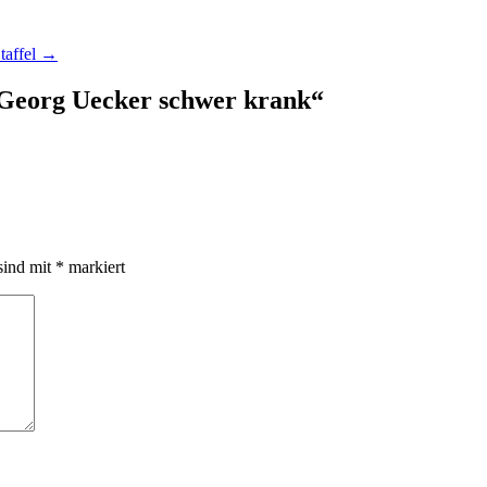
taffel
→
 Georg Uecker schwer krank
“
sind mit
*
markiert