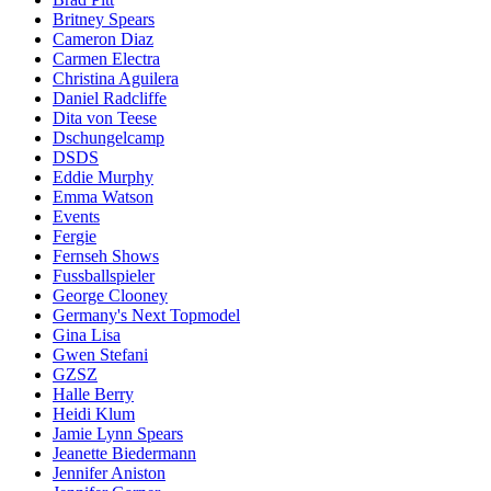
Britney Spears
Cameron Diaz
Carmen Electra
Christina Aguilera
Daniel Radcliffe
Dita von Teese
Dschungelcamp
DSDS
Eddie Murphy
Emma Watson
Events
Fergie
Fernseh Shows
Fussballspieler
George Clooney
Germany's Next Topmodel
Gina Lisa
Gwen Stefani
GZSZ
Halle Berry
Heidi Klum
Jamie Lynn Spears
Jeanette Biedermann
Jennifer Aniston