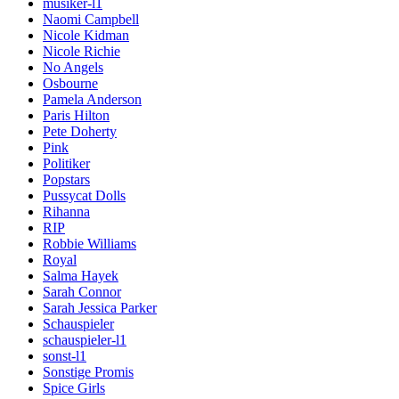
musiker-l1
Naomi Campbell
Nicole Kidman
Nicole Richie
No Angels
Osbourne
Pamela Anderson
Paris Hilton
Pete Doherty
Pink
Politiker
Popstars
Pussycat Dolls
Rihanna
RIP
Robbie Williams
Royal
Salma Hayek
Sarah Connor
Sarah Jessica Parker
Schauspieler
schauspieler-l1
sonst-l1
Sonstige Promis
Spice Girls