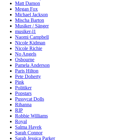
Matt Damon
Megan Fox
Michael Jackson
Mischa Barton
Musiker / Sänger
musiker-l1
Naomi Campbell
Nicole Kidman
Nicole Richie
No Angels
Osbourne
Pamela Anderson
Paris Hilton
Pete Doherty
Pink
Politiker
Popstars
Pussycat Dolls
Rihanna
RIP
Robbie Williams
Royal
Salma Hayek
Sarah Connor
Sarah Jessica Parker