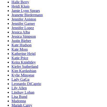
Halle Berry
Heidi Klum
Jamie Lynn Spears
Jeanette Biedermann
Jennifer Aniston
Jennifer Garner
Jennifer Lopez
Jessica Alba
Jessica Simpson
Justin Bieber
Kate Hudson
Kate Moss
Katherine Heigl
Katie Price
Keira Knightley
Kiefer Sutherland
Kim Kardashian
Kylie Minogue
Lady GaGa
Leonardo DiCaprio
Lily Allen
Lindsay Lohan
Lisa Bund
Madonna
Mariah Carey