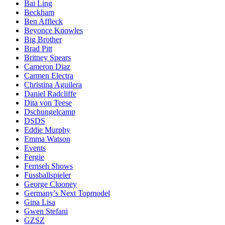
Bai Ling
Beckham
Ben Affleck
Beyonce Knowles
Big Brother
Brad Pitt
Britney Spears
Cameron Diaz
Carmen Electra
Christina Aguilera
Daniel Radcliffe
Dita von Teese
Dschungelcamp
DSDS
Eddie Murphy
Emma Watson
Events
Fergie
Fernseh Shows
Fussballspieler
George Clooney
Germany's Next Topmodel
Gina Lisa
Gwen Stefani
GZSZ