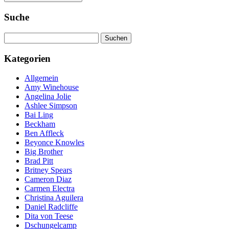
Suche
Suchen
nach:
Kategorien
Allgemein
Amy Winehouse
Angelina Jolie
Ashlee Simpson
Bai Ling
Beckham
Ben Affleck
Beyonce Knowles
Big Brother
Brad Pitt
Britney Spears
Cameron Diaz
Carmen Electra
Christina Aguilera
Daniel Radcliffe
Dita von Teese
Dschungelcamp