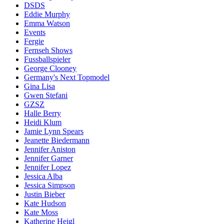
DSDS
Eddie Murphy
Emma Watson
Events
Fergie
Fernseh Shows
Fussballspieler
George Clooney
Germany's Next Topmodel
Gina Lisa
Gwen Stefani
GZSZ
Halle Berry
Heidi Klum
Jamie Lynn Spears
Jeanette Biedermann
Jennifer Aniston
Jennifer Garner
Jennifer Lopez
Jessica Alba
Jessica Simpson
Justin Bieber
Kate Hudson
Kate Moss
Katherine Heigl