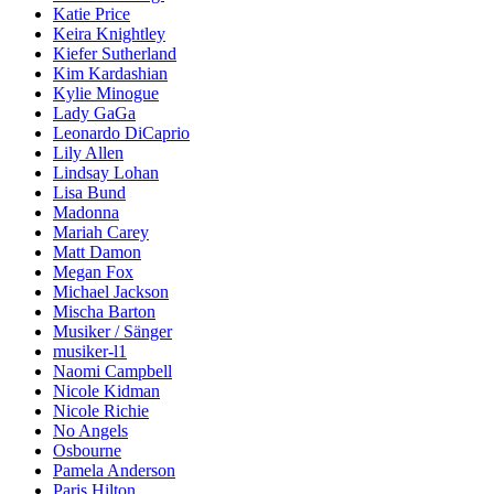
Katie Price
Keira Knightley
Kiefer Sutherland
Kim Kardashian
Kylie Minogue
Lady GaGa
Leonardo DiCaprio
Lily Allen
Lindsay Lohan
Lisa Bund
Madonna
Mariah Carey
Matt Damon
Megan Fox
Michael Jackson
Mischa Barton
Musiker / Sänger
musiker-l1
Naomi Campbell
Nicole Kidman
Nicole Richie
No Angels
Osbourne
Pamela Anderson
Paris Hilton