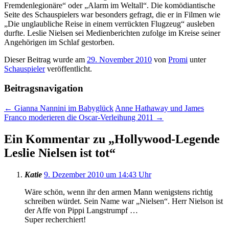
Fremdenlegionäre“ oder „Alarm im Weltall“. Die komödiantische
Seite des Schauspielers war besonders gefragt, die er in Filmen wie
„Die unglaubliche Reise in einem verrückten Flugzeug“ ausleben
durfte. Leslie Nielsen sei Medienberichten zufolge im Kreise seiner
Angehörigen im Schlaf gestorben.
Dieser Beitrag wurde am
29. November 2010
von
Promi
unter
Schauspieler
veröffentlicht.
Beitragsnavigation
←
Gianna Nannini im Babyglück
Anne Hathaway und James
Franco moderieren die Oscar-Verleihung 2011
→
Ein Kommentar zu „
Hollywood-Legende
Leslie Nielsen ist tot
“
Katie
9. Dezember 2010 um 14:43 Uhr
Wäre schön, wenn ihr den armen Mann wenigstens richtig
schreiben würdet. Sein Name war „Nielsen“. Herr Nielson ist
der Affe von Pippi Langstrumpf …
Super recherchiert!