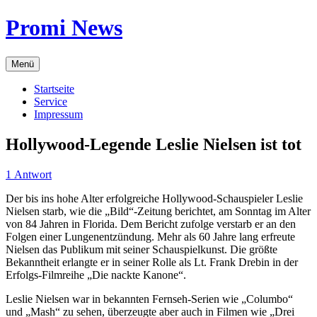
Zum
Promi News
Inhalt
springen
Menü
Startseite
Service
Impressum
Hollywood-Legende Leslie Nielsen ist tot
1 Antwort
Der bis ins hohe Alter erfolgreiche Hollywood-Schauspieler Leslie
Nielsen starb, wie die „Bild“-Zeitung berichtet, am Sonntag im Alter
von 84 Jahren in Florida. Dem Bericht zufolge verstarb er an den
Folgen einer Lungenentzündung. Mehr als 60 Jahre lang erfreute
Nielsen das Publikum mit seiner Schauspielkunst. Die größte
Bekanntheit erlangte er in seiner Rolle als Lt. Frank Drebin in der
Erfolgs-Filmreihe „Die nackte Kanone“.
Leslie Nielsen war in bekannten Fernseh-Serien wie „Columbo“
und „Mash“ zu sehen, überzeugte aber auch in Filmen wie „Drei