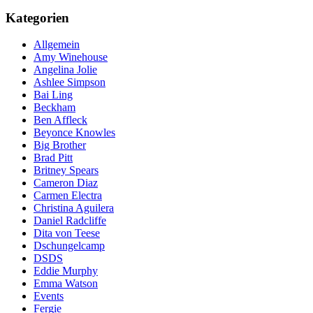
nach:
Kategorien
Allgemein
Amy Winehouse
Angelina Jolie
Ashlee Simpson
Bai Ling
Beckham
Ben Affleck
Beyonce Knowles
Big Brother
Brad Pitt
Britney Spears
Cameron Diaz
Carmen Electra
Christina Aguilera
Daniel Radcliffe
Dita von Teese
Dschungelcamp
DSDS
Eddie Murphy
Emma Watson
Events
Fergie