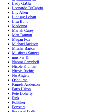
Lady GaGa
Leonardo DiCaprio
Lily Allen
Lindsay Lohan
Lisa Bund
Madonna
Mariah Carey
Matt Damon
Megan Fox
Michael Jackson
Mischa Barton
Musiker / Sänger
musiker-l1
Naomi Campbell
Nicole Kidman
Nicole Richie
No Angels
Osbourne
Pamela Anderson
Paris Hilton
Pete Doherty
Pink
Politiker
Popstars
Pussycat Dolls