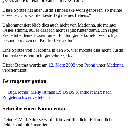
„Rock and Roll Hall of Fame“ in New York.
Diese Spritze hat aber Justin Timberlake wohl genossen, so meinte
er weiter: „Es war der beste Tag meines Lebens.“
Unkommentiert blieb dies auch nicht von Madonna, sie meinte:
„Alles stimmt, außer dass ich nicht sagte: runter damit. Ich sagte:
Ziehe bitte deine Hosen runter. Ich bin gerne korrekt, weil ich ja
bekanntermaßen ein Kontroll-Freak bin“.
Eine Spritze von Madonna in den Po, wer möchte dies nicht. Justin
Timberlake ist ein richtiger Glückspilz.
Dieser Beitrag wurde am
12. März 2008
von
Promi
unter
Madonna
veröffentlicht.
Beitragsnavigation
←
BigBrother: Melly ist raus
Ex-DSDS-Kandidat Max nach
Prügelei schwer verletzt
→
Schreibe einen Kommentar
Deine E-Mail-Adresse wird nicht veröffentlicht.
Erforderliche
Felder sind mit
*
markiert