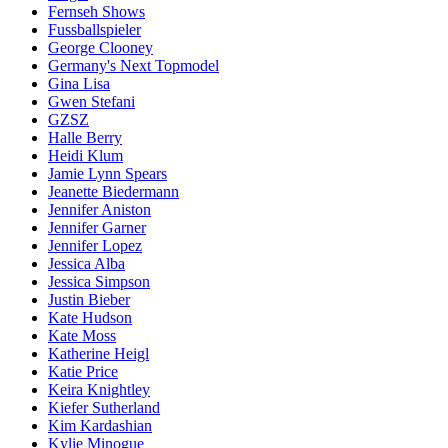
Fernseh Shows
Fussballspieler
George Clooney
Germany's Next Topmodel
Gina Lisa
Gwen Stefani
GZSZ
Halle Berry
Heidi Klum
Jamie Lynn Spears
Jeanette Biedermann
Jennifer Aniston
Jennifer Garner
Jennifer Lopez
Jessica Alba
Jessica Simpson
Justin Bieber
Kate Hudson
Kate Moss
Katherine Heigl
Katie Price
Keira Knightley
Kiefer Sutherland
Kim Kardashian
Kylie Minogue