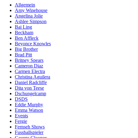
Allgemein
Amy Winehouse
Angelina Jolie
Ashlee Simpson
Bai Ling
Beckham
Ben Affleck
Beyonce Knowles
Big Brother
Brad Pitt
Britney Spears
Cameron Diaz
Carmen Electra
Christina Aguilera
Daniel Radcliffe
Dita von Teese
Dschungelcamp
DSDS
Eddie Murphy
Emma Watson
Events
Fergie
Fernseh Shows
Fussballspieler
George Clooney