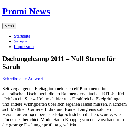
Zum
Promi News
Inhalt
springen
Menü
Startseite
Service
Impressum
Dschungelcamp 2011 – Null Sterne für
Sarah
Schreibe eine Antwort
Seit vergangenen Freitag tummeln sich elf Prominente im
australischen Dschungel, die im Rahmen der aktuellen RTL-Staffel
„Ich bin ein Star – Holt mich hier raus!“ zahlreiche Ekelprüfungen
und andere Widrigkeiten über sich ergehen lassen müssen. Nachdem
sich Matthieu Carriere, Indira und Rainer Langhans solchen
Herausforderungen bereits erfolgreich stellen durften, wurde, wie
„focus.de“ berichtet, Model Sarah Knappig von den Zuschauern in
die gestrige Dschungelprüfung geschickt.