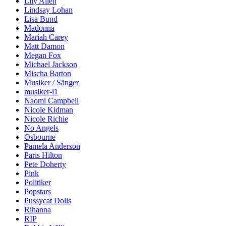
Lily Allen
Lindsay Lohan
Lisa Bund
Madonna
Mariah Carey
Matt Damon
Megan Fox
Michael Jackson
Mischa Barton
Musiker / Sänger
musiker-l1
Naomi Campbell
Nicole Kidman
Nicole Richie
No Angels
Osbourne
Pamela Anderson
Paris Hilton
Pete Doherty
Pink
Politiker
Popstars
Pussycat Dolls
Rihanna
RIP