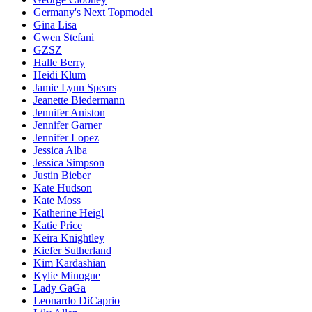
Germany's Next Topmodel
Gina Lisa
Gwen Stefani
GZSZ
Halle Berry
Heidi Klum
Jamie Lynn Spears
Jeanette Biedermann
Jennifer Aniston
Jennifer Garner
Jennifer Lopez
Jessica Alba
Jessica Simpson
Justin Bieber
Kate Hudson
Kate Moss
Katherine Heigl
Katie Price
Keira Knightley
Kiefer Sutherland
Kim Kardashian
Kylie Minogue
Lady GaGa
Leonardo DiCaprio