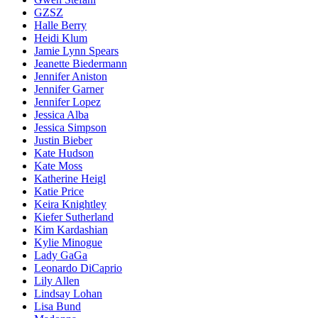
GZSZ
Halle Berry
Heidi Klum
Jamie Lynn Spears
Jeanette Biedermann
Jennifer Aniston
Jennifer Garner
Jennifer Lopez
Jessica Alba
Jessica Simpson
Justin Bieber
Kate Hudson
Kate Moss
Katherine Heigl
Katie Price
Keira Knightley
Kiefer Sutherland
Kim Kardashian
Kylie Minogue
Lady GaGa
Leonardo DiCaprio
Lily Allen
Lindsay Lohan
Lisa Bund