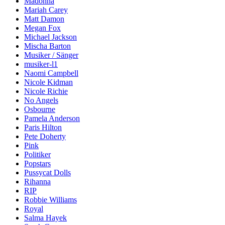
Madonna
Mariah Carey
Matt Damon
Megan Fox
Michael Jackson
Mischa Barton
Musiker / Sänger
musiker-l1
Naomi Campbell
Nicole Kidman
Nicole Richie
No Angels
Osbourne
Pamela Anderson
Paris Hilton
Pete Doherty
Pink
Politiker
Popstars
Pussycat Dolls
Rihanna
RIP
Robbie Williams
Royal
Salma Hayek