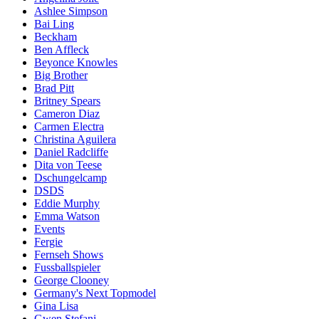
Ashlee Simpson
Bai Ling
Beckham
Ben Affleck
Beyonce Knowles
Big Brother
Brad Pitt
Britney Spears
Cameron Diaz
Carmen Electra
Christina Aguilera
Daniel Radcliffe
Dita von Teese
Dschungelcamp
DSDS
Eddie Murphy
Emma Watson
Events
Fergie
Fernseh Shows
Fussballspieler
George Clooney
Germany's Next Topmodel
Gina Lisa
Gwen Stefani