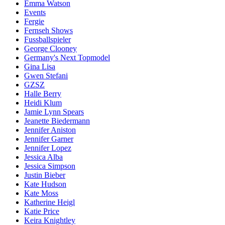
Emma Watson
Events
Fergie
Fernseh Shows
Fussballspieler
George Clooney
Germany's Next Topmodel
Gina Lisa
Gwen Stefani
GZSZ
Halle Berry
Heidi Klum
Jamie Lynn Spears
Jeanette Biedermann
Jennifer Aniston
Jennifer Garner
Jennifer Lopez
Jessica Alba
Jessica Simpson
Justin Bieber
Kate Hudson
Kate Moss
Katherine Heigl
Katie Price
Keira Knightley