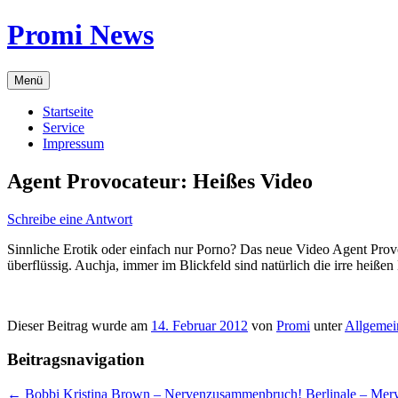
Zum
Promi News
Inhalt
springen
Menü
Startseite
Service
Impressum
Agent Provocateur: Heißes Video
Schreibe eine Antwort
Sinnliche Erotik oder einfach nur Porno? Das neue Video Agent Provoc
überflüssig. Auchja, immer im Blickfeld sind natürlich die irre heißen 
Dieser Beitrag wurde am
14. Februar 2012
von
Promi
unter
Allgemei
Beitragsnavigation
←
Bobbi Kristina Brown – Nervenzusammenbruch!
Berlinale – Mery