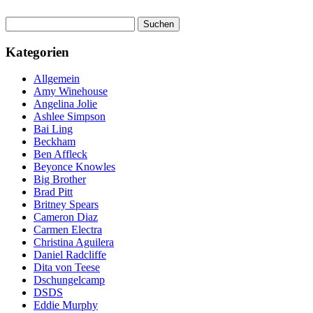
Suchen
nach:
Kategorien
Allgemein
Amy Winehouse
Angelina Jolie
Ashlee Simpson
Bai Ling
Beckham
Ben Affleck
Beyonce Knowles
Big Brother
Brad Pitt
Britney Spears
Cameron Diaz
Carmen Electra
Christina Aguilera
Daniel Radcliffe
Dita von Teese
Dschungelcamp
DSDS
Eddie Murphy