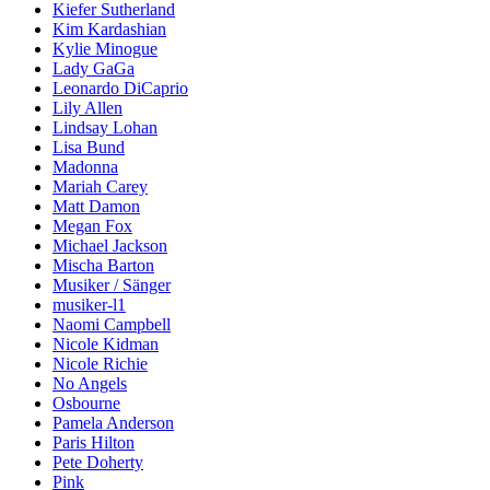
Kiefer Sutherland
Kim Kardashian
Kylie Minogue
Lady GaGa
Leonardo DiCaprio
Lily Allen
Lindsay Lohan
Lisa Bund
Madonna
Mariah Carey
Matt Damon
Megan Fox
Michael Jackson
Mischa Barton
Musiker / Sänger
musiker-l1
Naomi Campbell
Nicole Kidman
Nicole Richie
No Angels
Osbourne
Pamela Anderson
Paris Hilton
Pete Doherty
Pink