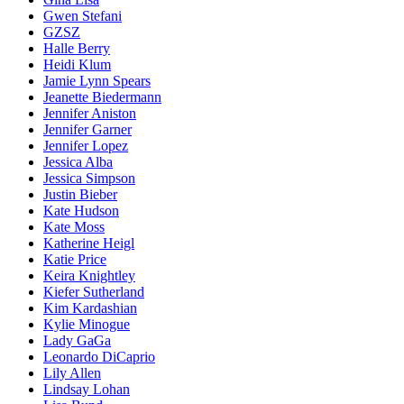
Gwen Stefani
GZSZ
Halle Berry
Heidi Klum
Jamie Lynn Spears
Jeanette Biedermann
Jennifer Aniston
Jennifer Garner
Jennifer Lopez
Jessica Alba
Jessica Simpson
Justin Bieber
Kate Hudson
Kate Moss
Katherine Heigl
Katie Price
Keira Knightley
Kiefer Sutherland
Kim Kardashian
Kylie Minogue
Lady GaGa
Leonardo DiCaprio
Lily Allen
Lindsay Lohan