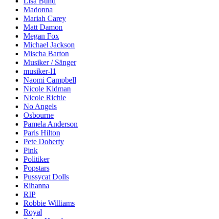
Lisa Bund
Madonna
Mariah Carey
Matt Damon
Megan Fox
Michael Jackson
Mischa Barton
Musiker / Sänger
musiker-l1
Naomi Campbell
Nicole Kidman
Nicole Richie
No Angels
Osbourne
Pamela Anderson
Paris Hilton
Pete Doherty
Pink
Politiker
Popstars
Pussycat Dolls
Rihanna
RIP
Robbie Williams
Royal