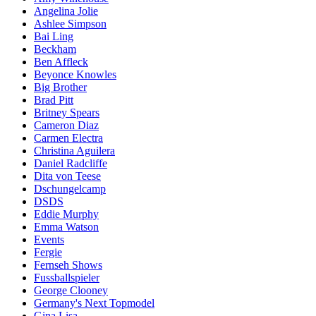
Angelina Jolie
Ashlee Simpson
Bai Ling
Beckham
Ben Affleck
Beyonce Knowles
Big Brother
Brad Pitt
Britney Spears
Cameron Diaz
Carmen Electra
Christina Aguilera
Daniel Radcliffe
Dita von Teese
Dschungelcamp
DSDS
Eddie Murphy
Emma Watson
Events
Fergie
Fernseh Shows
Fussballspieler
George Clooney
Germany's Next Topmodel
Gina Lisa