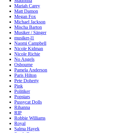
Madonna
Mariah Carey
Matt Damon
Megan Fox
Michael Jackson
Mischa Barton
Musiker / Sänger
musiker-l1
Naomi Campbell
Nicole Kidman
Nicole Richie
No Angels
Osbourne
Pamela Anderson
Paris Hilton
Pete Doherty
Pink
Politiker
Popstars
Pussycat Dolls
Rihanna
RIP
Robbie Williams
Royal
Salma Hayek