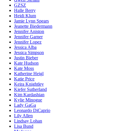
GZSZ
Halle Berry
Heidi Klum
Jamie Lynn Spears
Jeanette Biedermann
Jennifer Aniston
Jennifer Garner
Jennifer Lopez
Jessica Alba
Jessica Simpson
Justin Bieber
Kate Hudson
Kate Moss
Katherine Heigl
Katie Price
Keira Knightley
Kiefer Sutherland
Kim Kardashian
Kylie Minogue
Lady GaGa
Leonardo DiCaprio
Lily Allen
Lindsay Lohan
Lisa Bund