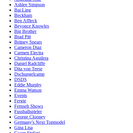
Ashlee Simpson
Bai Ling
Beckham
Ben Affleck
Beyonce Knowles
Big Brother
Brad Pitt
Britney Spears
Cameron Diaz
Carmen Electra
Christina Aguilera
Daniel Radcliffe
Dita von Teese
Dschungelcamp
DSDS
Eddie Murphy
Emma Watson
Events
Fergie
Fernseh Shows
Fussballspieler
George Clooney
Germany's Next Topmodel
Gina Lisa
Gwen Stefani