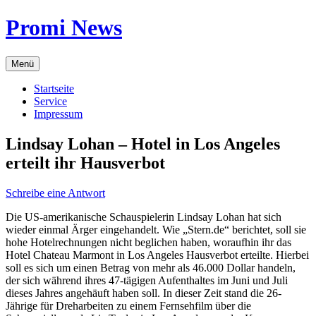
Zum
Promi News
Inhalt
springen
Menü
Startseite
Service
Impressum
Lindsay Lohan – Hotel in Los Angeles
erteilt ihr Hausverbot
Schreibe eine Antwort
Die US-amerikanische Schauspielerin Lindsay Lohan hat sich
wieder einmal Ärger eingehandelt. Wie „Stern.de“ berichtet, soll sie
hohe Hotelrechnungen nicht beglichen haben, woraufhin ihr das
Hotel Chateau Marmont in Los Angeles Hausverbot erteilte. Hierbei
soll es sich um einen Betrag von mehr als 46.000 Dollar handeln,
der sich während ihres 47-tägigen Aufenthaltes im Juni und Juli
dieses Jahres angehäuft haben soll. In dieser Zeit stand die 26-
Jährige für Dreharbeiten zu einem Fernsehfilm über die