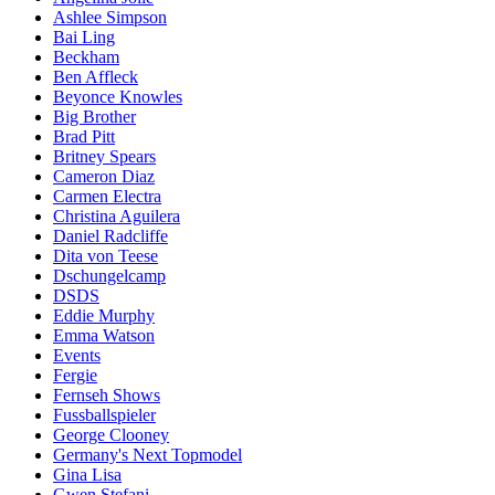
Ashlee Simpson
Bai Ling
Beckham
Ben Affleck
Beyonce Knowles
Big Brother
Brad Pitt
Britney Spears
Cameron Diaz
Carmen Electra
Christina Aguilera
Daniel Radcliffe
Dita von Teese
Dschungelcamp
DSDS
Eddie Murphy
Emma Watson
Events
Fergie
Fernseh Shows
Fussballspieler
George Clooney
Germany's Next Topmodel
Gina Lisa
Gwen Stefani