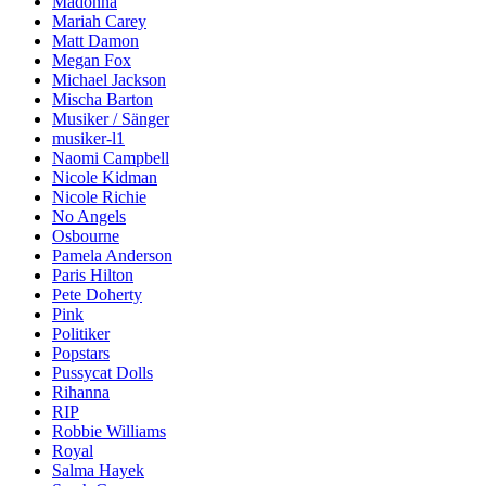
Madonna
Mariah Carey
Matt Damon
Megan Fox
Michael Jackson
Mischa Barton
Musiker / Sänger
musiker-l1
Naomi Campbell
Nicole Kidman
Nicole Richie
No Angels
Osbourne
Pamela Anderson
Paris Hilton
Pete Doherty
Pink
Politiker
Popstars
Pussycat Dolls
Rihanna
RIP
Robbie Williams
Royal
Salma Hayek