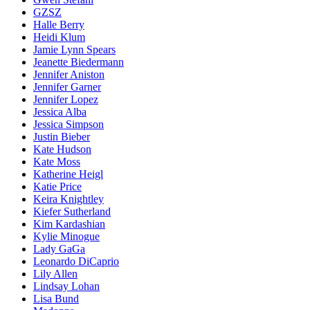
GZSZ
Halle Berry
Heidi Klum
Jamie Lynn Spears
Jeanette Biedermann
Jennifer Aniston
Jennifer Garner
Jennifer Lopez
Jessica Alba
Jessica Simpson
Justin Bieber
Kate Hudson
Kate Moss
Katherine Heigl
Katie Price
Keira Knightley
Kiefer Sutherland
Kim Kardashian
Kylie Minogue
Lady GaGa
Leonardo DiCaprio
Lily Allen
Lindsay Lohan
Lisa Bund