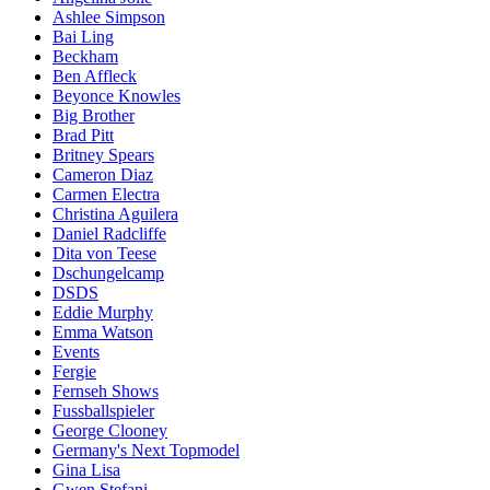
Ashlee Simpson
Bai Ling
Beckham
Ben Affleck
Beyonce Knowles
Big Brother
Brad Pitt
Britney Spears
Cameron Diaz
Carmen Electra
Christina Aguilera
Daniel Radcliffe
Dita von Teese
Dschungelcamp
DSDS
Eddie Murphy
Emma Watson
Events
Fergie
Fernseh Shows
Fussballspieler
George Clooney
Germany's Next Topmodel
Gina Lisa
Gwen Stefani