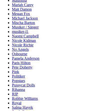
Madonna
Mariah Carey
Matt Damon
Megan Fox
Michael Jackson
Mischa Barton
Musiker / Sänger
musiker-l1
Naomi Campbell
Nicole Kidman
Nicole Richie
No Angels
Osbourne
Pamela Anderson
Paris Hilton
Pete Doherty
Pink
Politiker
Popstars
Pussycat Dolls
Rihanna
RIP
Robbie Williams
Royal
Salma Hayek