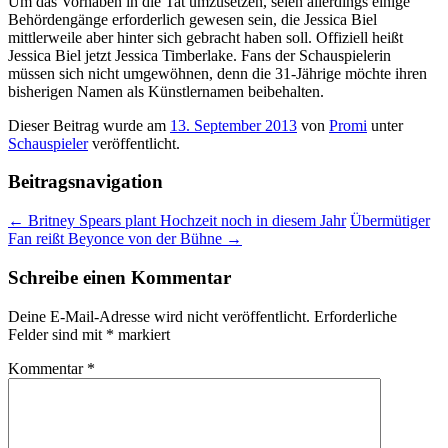
Um das Vorhaben in die Tat umzusetzen, seien allerdings einige
Behördengänge erforderlich gewesen sein, die Jessica Biel
mittlerweile aber hinter sich gebracht haben soll. Offiziell heißt
Jessica Biel jetzt Jessica Timberlake. Fans der Schauspielerin
müssen sich nicht umgewöhnen, denn die 31-Jährige möchte ihren
bisherigen Namen als Künstlernamen beibehalten.
Dieser Beitrag wurde am
13. September 2013
von
Promi
unter
Schauspieler
veröffentlicht.
Beitragsnavigation
←
Britney Spears plant Hochzeit noch in diesem Jahr
Übermütiger
Fan reißt Beyonce von der Bühne
→
Schreibe einen Kommentar
Deine E-Mail-Adresse wird nicht veröffentlicht.
Erforderliche
Felder sind mit
*
markiert
Kommentar
*