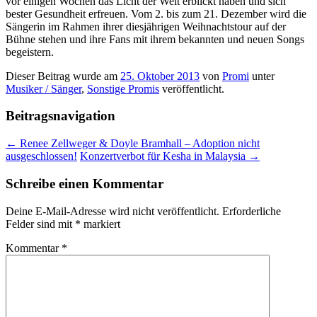
vor einigen Wochen das Licht der Welt erblickt haben und sich
bester Gesundheit erfreuen. Vom 2. bis zum 21. Dezember wird die
Sängerin im Rahmen ihrer diesjährigen Weihnachtstour auf der
Bühne stehen und ihre Fans mit ihrem bekannten und neuen Songs
begeistern.
Dieser Beitrag wurde am
25. Oktober 2013
von
Promi
unter
Musiker / Sänger
,
Sonstige Promis
veröffentlicht.
Beitragsnavigation
←
Renee Zellweger & Doyle Bramhall – Adoption nicht
ausgeschlossen!
Konzertverbot für Kesha in Malaysia
→
Schreibe einen Kommentar
Deine E-Mail-Adresse wird nicht veröffentlicht.
Erforderliche
Felder sind mit
*
markiert
Kommentar
*