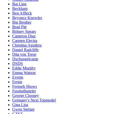
Bai Ling
Beckham
Ben Affleck
Beyonce Knowles
Big Brother
Brad Pitt
Britney Spears
Cameron Diaz
Carmen Electra
Christina Aguilera
Daniel Radcliffe
Dita von Teese
Dschungelcamp
DSDS
Eddie Murphy
Emma Watson
Events
Fergie
Fernseh Shows
Fussballspieler
George Clooney
Germany's Next Topmodel
Gina Lisa
Gwen Stefani
GZSZ