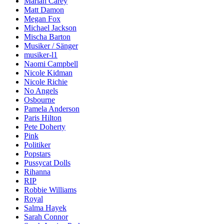
Mariah Carey
Matt Damon
Megan Fox
Michael Jackson
Mischa Barton
Musiker / Sänger
musiker-l1
Naomi Campbell
Nicole Kidman
Nicole Richie
No Angels
Osbourne
Pamela Anderson
Paris Hilton
Pete Doherty
Pink
Politiker
Popstars
Pussycat Dolls
Rihanna
RIP
Robbie Williams
Royal
Salma Hayek
Sarah Connor