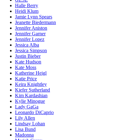
Halle Berry
Heidi Klum
Jamie Lynn Spears
Jeanette Biedermann
Jennifer Aniston
Jennifer Garner
Jennifer Lopez
Jessica Alba
Jessica Simpson
Justin Bieber
Kate Hudson
Kate Moss
Katherine Heigl
Katie Price
Keira Knightley
Kiefer Sutherland
Kim Kardashian
Kylie Minogue
Lady GaGa
Leonardo DiCaprio
Lily Allen
Lindsay Lohan
Lisa Bund
Madonna