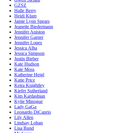
GZSZ
Halle Berry
Heidi Klum
Jamie Lynn Spears
Jeanette Biedermann
Jennifer Aniston
Jennifer Garner
Jennifer Lopez
Jessica Alba
Jessica Simpson
Justin Bieber
Kate Hudson
Kate Moss
Katherine Heigl
Katie Price
Keira Knightley
Kiefer Sutherland
Kim Kardashian
Kylie Minogue
Lady GaGa
Leonardo DiCaprio
Lily Allen
Lindsay Lohan
Lisa Bund