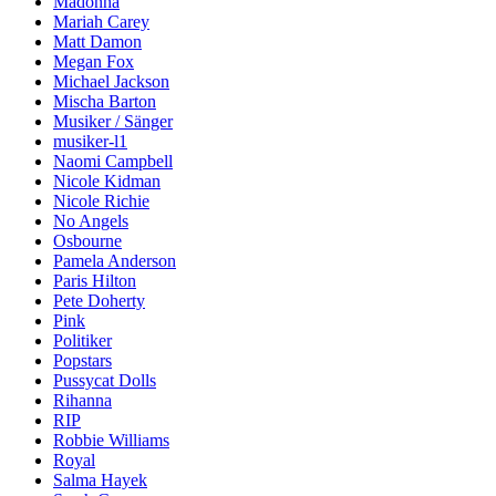
Madonna
Mariah Carey
Matt Damon
Megan Fox
Michael Jackson
Mischa Barton
Musiker / Sänger
musiker-l1
Naomi Campbell
Nicole Kidman
Nicole Richie
No Angels
Osbourne
Pamela Anderson
Paris Hilton
Pete Doherty
Pink
Politiker
Popstars
Pussycat Dolls
Rihanna
RIP
Robbie Williams
Royal
Salma Hayek