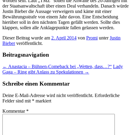
worden sein. Laut „TMZ“ sollen die Anwälte des 20-Jährigen mit
der Staatsanwaltschaft über einen Deal verhandeln. Danach würde
Justin Bieber die Aussage verweigern und käme mit einer
Bewährungsstrafe von einem Jahr davon. Eine Entscheidung
hierüber soll in den nächsten Tagen gefällt werden. Sollte dies
klappen, sollen alle Anklagepunkte fallen gelassen werden.
Dieser Beitrag wurde am
2. April 2014
von
Promi
unter
Justin
Bieber
veröffentlicht.
Beitragsnavigation
←
Anastacia – Bühnen-Comeback bei „Wetten, dass…?“
Lady
Gaga – Ring gibt Anlass zu Spekulationen
→
Schreibe einen Kommentar
Deine E-Mail-Adresse wird nicht veröffentlicht.
Erforderliche
Felder sind mit
*
markiert
Kommentar
*