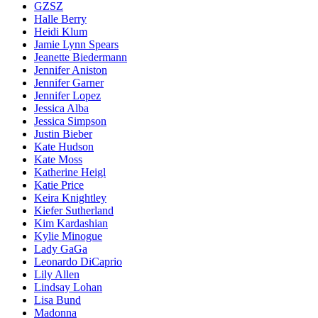
GZSZ
Halle Berry
Heidi Klum
Jamie Lynn Spears
Jeanette Biedermann
Jennifer Aniston
Jennifer Garner
Jennifer Lopez
Jessica Alba
Jessica Simpson
Justin Bieber
Kate Hudson
Kate Moss
Katherine Heigl
Katie Price
Keira Knightley
Kiefer Sutherland
Kim Kardashian
Kylie Minogue
Lady GaGa
Leonardo DiCaprio
Lily Allen
Lindsay Lohan
Lisa Bund
Madonna