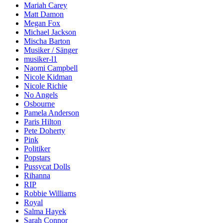
Mariah Carey
Matt Damon
Megan Fox
Michael Jackson
Mischa Barton
Musiker / Sänger
musiker-l1
Naomi Campbell
Nicole Kidman
Nicole Richie
No Angels
Osbourne
Pamela Anderson
Paris Hilton
Pete Doherty
Pink
Politiker
Popstars
Pussycat Dolls
Rihanna
RIP
Robbie Williams
Royal
Salma Hayek
Sarah Connor