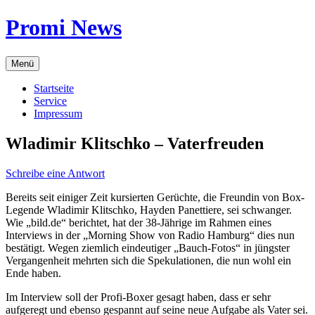
Zum
Promi News
Inhalt
springen
Menü
Startseite
Service
Impressum
Wladimir Klitschko – Vaterfreuden
Schreibe eine Antwort
Bereits seit einiger Zeit kursierten Gerüchte, die Freundin von Box-
Legende Wladimir Klitschko, Hayden Panettiere, sei schwanger.
Wie „bild.de“ berichtet, hat der 38-Jährige im Rahmen eines
Interviews in der „Morning Show von Radio Hamburg“ dies nun
bestätigt. Wegen ziemlich eindeutiger „Bauch-Fotos“ in jüngster
Vergangenheit mehrten sich die Spekulationen, die nun wohl ein
Ende haben.
Im Interview soll der Profi-Boxer gesagt haben, dass er sehr
aufgeregt und ebenso gespannt auf seine neue Aufgabe als Vater sei.