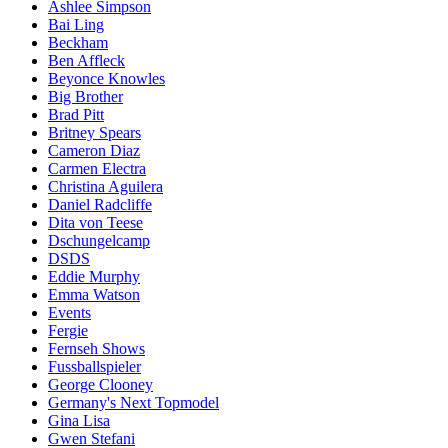
Ashlee Simpson
Bai Ling
Beckham
Ben Affleck
Beyonce Knowles
Big Brother
Brad Pitt
Britney Spears
Cameron Diaz
Carmen Electra
Christina Aguilera
Daniel Radcliffe
Dita von Teese
Dschungelcamp
DSDS
Eddie Murphy
Emma Watson
Events
Fergie
Fernseh Shows
Fussballspieler
George Clooney
Germany's Next Topmodel
Gina Lisa
Gwen Stefani